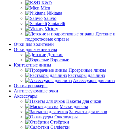
K&D
Mien
Nikitana
Salivio
Santarelli
Victory
Детские и
подростковые оправы
Очки для водителей
Очки для компьютера
Детские
Взрослые
Контактные линзы
Прозрачные линзы
Растворы для линз
Аксессуары для линз
Очки-тренажеры
Антиглаукомные очки
Аксессуары
Пакеты для очков
Маски для сна
Запчасти для очков
Окклюдеры
Отвёртки
Салфетки