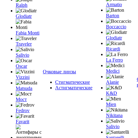
Armatio
Ralph
Barton
Glodiatr
Boccaccio
Fabia Monti
Glodiatr
Traveler
Ricardi
Salivio
La Ferro
Oscar
Medici
Очковые линзы
Vizzini
Стигматические
Alanie
Астигматические
Matsuda
K&D
Мост
Mien
Fedrov
Nikitana
Favarit
Salivio
Santarelli