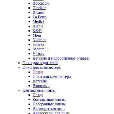
Boccaccio
Glodiatr
Ricardi
La Ferro
Medici
Alanie
K&D
Mien
Nikitana
Salivio
Santarelli
Victory
Детские и подростковые оправы
Очки для водителей
Очки для компьютера
Назад
Очки для компьютера
Детские
Взрослые
Контактные линзы
Назад
Контактные линзы
Прозрачные линзы
Растворы для линз
Аксессуары для линз