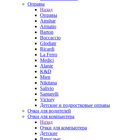
Оправы
Назад
Оправы
Amshar
Armatio
Barton
Boccaccio
Glodiatr
Ricardi
La Ferro
Medici
Alanie
K&D
Mien
Nikitana
Salivio
Santarelli
Victory
Детские и подростковые оправы
Очки для водителей
Очки для компьютера
Назад
Очки для компьютера
Детские
Взрослые