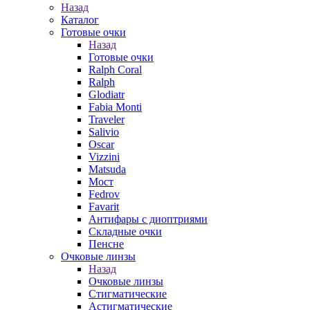
Назад
Каталог
Готовые очки
Назад
Готовые очки
Ralph Coral
Ralph
Glodiatr
Fabia Monti
Traveler
Salivio
Oscar
Vizzini
Matsuda
Мост
Fedrov
Favarit
Антифары с диоптриями
Складные очки
Пенсне
Очковые линзы
Назад
Очковые линзы
Стигматические
Астигматические