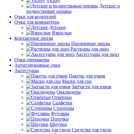
Victory
Детские и
подростковые оправы
Очки для водителей
Очки для компьютера
Детские
Взрослые
Контактные линзы
Прозрачные линзы
Растворы для линз
Аксессуары для линз
Очки-тренажеры
Антиглаукомные очки
Аксессуары
Пакеты для очков
Маски для сна
Запчасти для очков
Окклюдеры
Отвёртки
Салфетки
Стопперы
Футляры
Цепочки
Шнурки
Средства для ухода