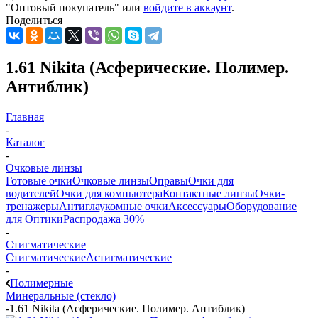
"Оптовый покупатель" или
войдите в аккаунт
.
Поделиться
1.61 Nikita (Асферические. Полимер.
Антиблик)
Главная
-
Каталог
-
Очковые линзы
Готовые очки
Очковые линзы
Оправы
Очки для
водителей
Очки для компьютера
Контактные линзы
Очки-
тренажеры
Антиглаукомные очки
Аксессуары
Оборудование
для Оптики
Распродажа 30%
-
Стигматические
Стигматические
Астигматические
-
Полимерные
Минеральные (стекло)
-
1.61 Nikita (Асферические. Полимер. Антиблик)