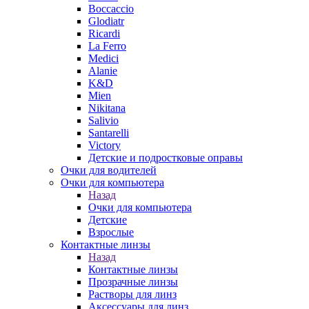
Boccaccio
Glodiatr
Ricardi
La Ferro
Medici
Alanie
K&D
Mien
Nikitana
Salivio
Santarelli
Victory
Детские и подростковые оправы
Очки для водителей
Очки для компьютера
Назад
Очки для компьютера
Детские
Взрослые
Контактные линзы
Назад
Контактные линзы
Прозрачные линзы
Растворы для линз
Аксессуары для линз