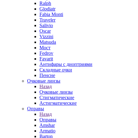
Ralph
Glodiatr
Fabia Monti
Traveler
Salivio
Oscar
Vizzini
Matsuda
Мост
Fedrov
Favarit
Антифары с диоптриями
Складные очки
Пенсне
Очковые линзы
Назад
Очковые линзы
Стигматические
Астигматические
Оправы
Назад
Оправы
Amshar
Armatio
Barton