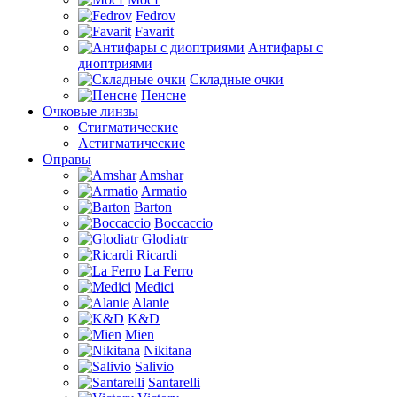
Fedrov
Favarit
Антифары с
диоптриями
Складные очки
Пенсне
Очковые линзы
Стигматические
Астигматические
Оправы
Amshar
Armatio
Barton
Boccaccio
Glodiatr
Ricardi
La Ferro
Medici
Alanie
K&D
Mien
Nikitana
Salivio
Santarelli