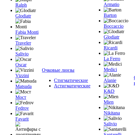
Armatio
Ralph
Barton
Glodiatr
Boccaccio
Fabia Monti
Glodiatr
Traveler
Ricardi
Salivio
La Ferro
Oscar
Medici
Очковые линзы
Vizzini
Стигматические
Alanie
Астигматические
Matsuda
K&D
Мост
Mien
Fedrov
Nikitana
Favarit
Salivio
Santarelli