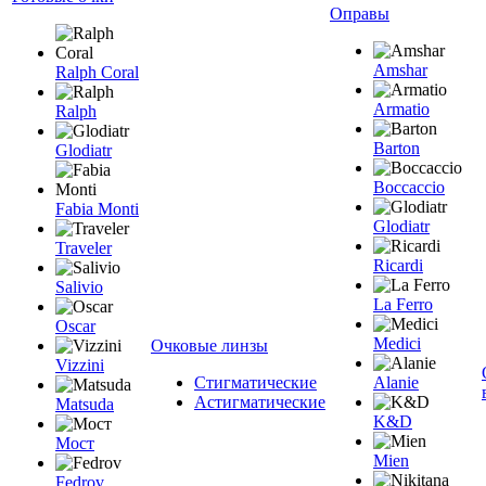
Оправы
Amshar
Ralph Coral
Armatio
Ralph
Barton
Glodiatr
Boccaccio
Fabia Monti
Glodiatr
Traveler
Ricardi
Salivio
La Ferro
Oscar
Medici
Очковые линзы
Vizzini
Стигматические
Alanie
Астигматические
Matsuda
K&D
Мост
Mien
Fedrov