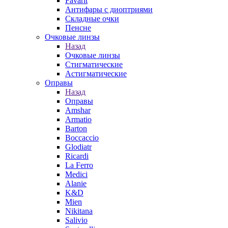
Favarit
Антифары с диоптриями
Складные очки
Пенсне
Очковые линзы
Назад
Очковые линзы
Стигматические
Астигматические
Оправы
Назад
Оправы
Amshar
Armatio
Barton
Boccaccio
Glodiatr
Ricardi
La Ferro
Medici
Alanie
K&D
Mien
Nikitana
Salivio