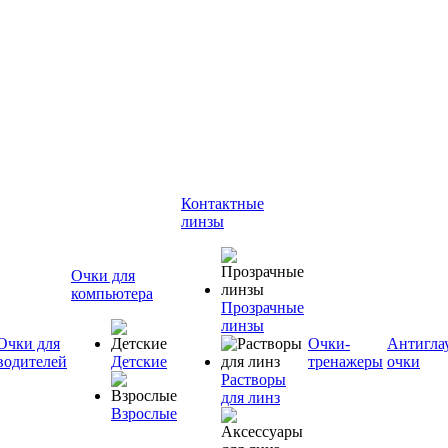
Контактные
линзы
Очки для
компьютера
Прозрачные
линзы
Очки для
Очки-
Антигла
водителей
Детские
тренажеры
очки
Растворы
для линз
Взрослые