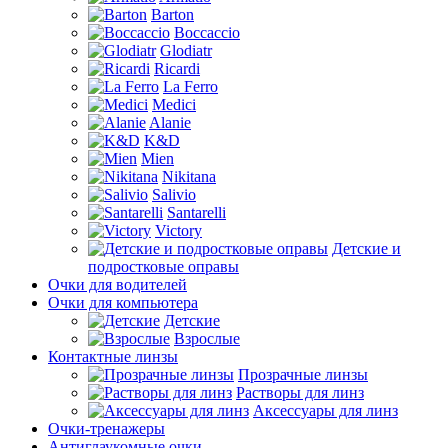
Barton
Boccaccio
Glodiatr
Ricardi
La Ferro
Medici
Alanie
K&D
Mien
Nikitana
Salivio
Santarelli
Victory
Детские и
подростковые оправы
Очки для водителей
Очки для компьютера
Детские
Взрослые
Контактные линзы
Прозрачные линзы
Растворы для линз
Аксессуары для линз
Очки-тренажеры
Антиглаукомные очки