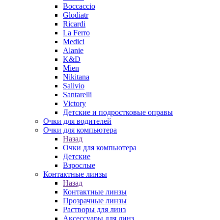
Boccaccio
Glodiatr
Ricardi
La Ferro
Medici
Alanie
K&D
Mien
Nikitana
Salivio
Santarelli
Victory
Детские и подростковые оправы
Очки для водителей
Очки для компьютера
Назад
Очки для компьютера
Детские
Взрослые
Контактные линзы
Назад
Контактные линзы
Прозрачные линзы
Растворы для линз
Аксессуары для линз