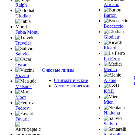
Armatio
Ralph
Barton
Glodiatr
Boccaccio
Fabia Monti
Glodiatr
Traveler
Ricardi
Salivio
La Ferro
Oscar
Medici
Очковые линзы
Vizzini
Стигматические
Alanie
Астигматические
Matsuda
K&D
Мост
Mien
Fedrov
Nikitana
Favarit
Salivio
Santarelli