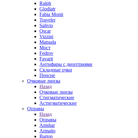
Ralph
Glodiatr
Fabia Monti
Traveler
Salivio
Oscar
Vizzini
Matsuda
Мост
Fedrov
Favarit
Антифары с диоптриями
Складные очки
Пенсне
Очковые линзы
Назад
Очковые линзы
Стигматические
Астигматические
Оправы
Назад
Оправы
Amshar
Armatio
Barton