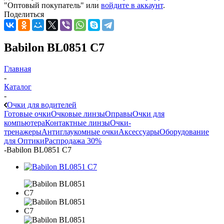
"Оптовый покупатель" или
войдите в аккаунт
.
Поделиться
Babilon BL0851 C7
Главная
-
Каталог
-
Очки для водителей
Готовые очки
Очковые линзы
Оправы
Очки для
компьютера
Контактные линзы
Очки-
тренажеры
Антиглаукомные очки
Аксессуары
Оборудование
для Оптики
Распродажа 30%
-
Babilon BL0851 C7