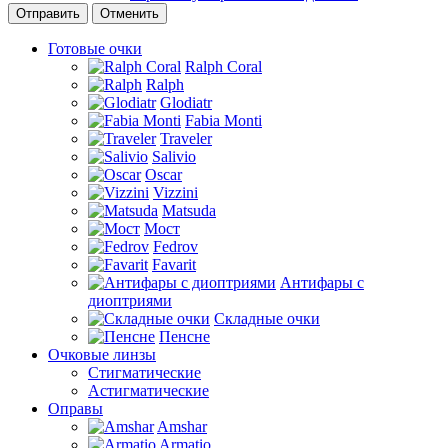
Отменить
Готовые очки
Ralph Coral
Ralph
Glodiatr
Fabia Monti
Traveler
Salivio
Oscar
Vizzini
Matsuda
Мост
Fedrov
Favarit
Антифары с
диоптриями
Складные очки
Пенсне
Очковые линзы
Стигматические
Астигматические
Оправы
Amshar
Armatio