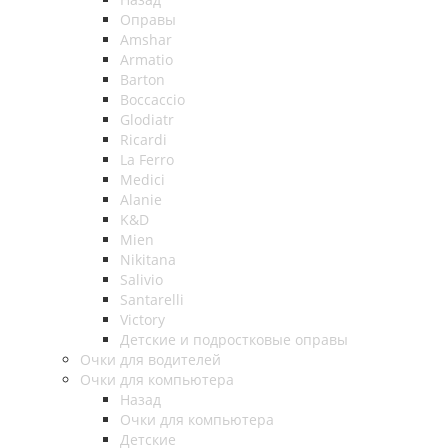
Оправы
Amshar
Armatio
Barton
Boccaccio
Glodiatr
Ricardi
La Ferro
Medici
Alanie
K&D
Mien
Nikitana
Salivio
Santarelli
Victory
Детские и подростковые оправы
Очки для водителей
Очки для компьютера
Назад
Очки для компьютера
Детские