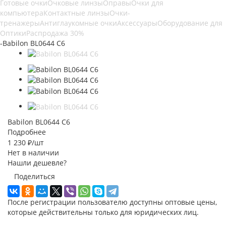
Готовые очки
Очковые линзы
Оправы
Очки для
компьютера
Контактные линзы
Очки-
тренажеры
Антиглаукомные очки
Аксессуары
Оборудование для
Оптики
Распродажа 30%
-
Babilon BL0644 C6
Babilon BL0644 C6
Подробнее
1 230
₽
/шт
Нет в наличии
Нашли дешевле?
Поделиться
После регистрации пользователю доступны оптовые цены,
которые действительны только для юридических лиц.