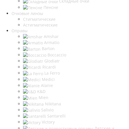
Складные очки
Пенсне
Очковые линзы
Стигматические
Астигматические
Оправы
Amshar
Armatio
Barton
Boccaccio
Glodiatr
Ricardi
La Ferro
Medici
Alanie
K&D
Mien
Nikitana
Salivio
Santarelli
Victory
Детские и