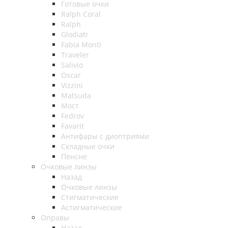
Готовые очки
Ralph Coral
Ralph
Glodiatr
Fabia Monti
Traveler
Salivio
Oscar
Vizzini
Matsuda
Мост
Fedrov
Favarit
Антифары с диоптриями
Складные очки
Пенсне
Очковые линзы
Назад
Очковые линзы
Стигматические
Астигматические
Оправы
Назад