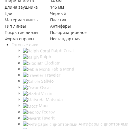
Ширина моста
14 мм
Длина заушника
145 мм
Цвет
Черный
Материал линзы
Пластик
Тип линзы
Антифары
Покрытие линзы
Поляризационное
Форма оправы
Нестандартная
Готовые очки
Ralph Coral
Ralph
Glodiatr
Fabia Monti
Traveler
Salivio
Oscar
Vizzini
Matsuda
Мост
Fedrov
Favarit
Антифары с диоптриями