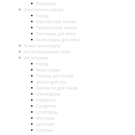
Взрослые
Контактные линзы
Назад
Контактные линзы
Прозрачные линзы
Растворы для линз
Аксессуары для линз
Очки-тренажеры
Антиглаукомные очки
Аксессуары
Назад
Аксессуары
Пакеты для очков
Маски для сна
Запчасти для очков
Окклюдеры
Отвёртки
Салфетки
Стопперы
Футляры
Цепочки
Шнурки