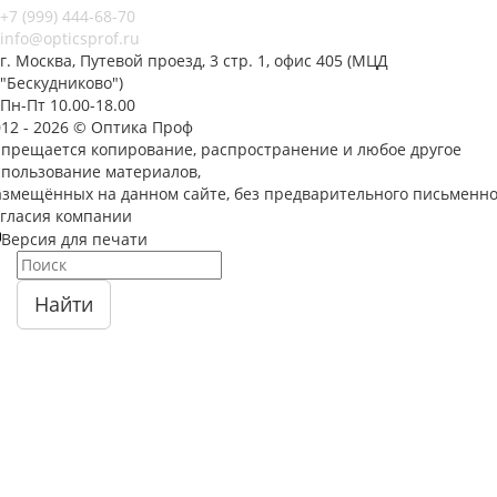
+7 (999) 444-68-70
info@opticsprof.ru
г. Москва, Путевой проезд, 3 стр. 1, офис 405 (МЦД
"Бескудниково")
Пн-Пт 10.00-18.00
012 - 2026 © Оптика Проф
апрещается копирование, распространение и любое другое
спользование материалов,
азмещённых на данном сайте, без предварительного письменно
огласия компании
Версия для печати
Найти