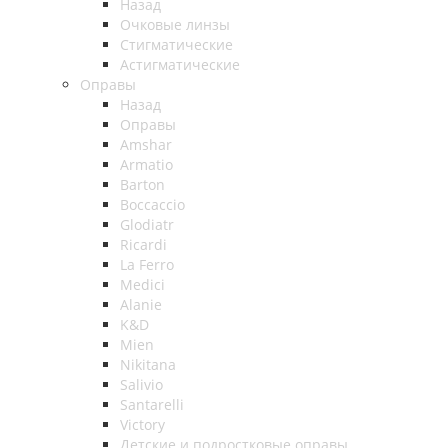
Назад
Очковые линзы
Стигматические
Астигматические
Оправы
Назад
Оправы
Amshar
Armatio
Barton
Boccaccio
Glodiatr
Ricardi
La Ferro
Medici
Alanie
K&D
Mien
Nikitana
Salivio
Santarelli
Victory
Детские и подростковые оправы