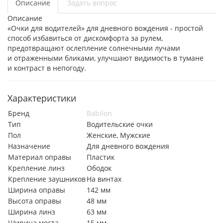
Описание
Задать вопрос
Описание
«Очки для водителей» для дневного вождения - простой
способ избавиться от дискомфорта за рулем,
предотвращают ослепление солнечными лучами
и отраженными бликами, улучшают видимость в тумане
и контраст в непогоду.
Характеристики
Бренд
Babilon
Тип
Водительские очки
Пол
Женские, Мужские
Назначение
Для дневного вождения
Материал оправы
Пластик
Крепление линз
Ободок
Крепление заушников
На винтах
Ширина оправы
142 мм
Высота оправы
48 мм
Ширина линз
63 мм
Ширина моста
15 мм