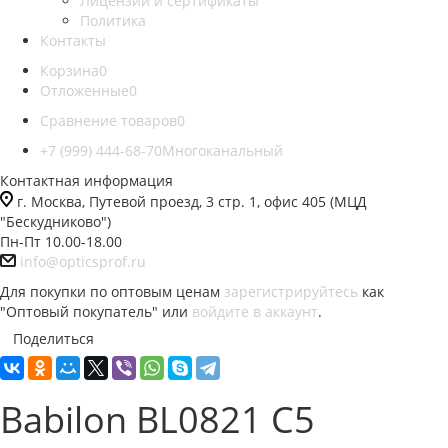
Лицензии и сертификаты
Политика
Контакты
Корзина
0
Отложенные
0
Сравнение товаров
0
+7 (999) 444-68-70
Многоканальный
Контактная информация
г. Москва, Путевой проезд, 3 стр. 1, офис 405 (МЦД
"Бескудниково")
Пн-Пт 10.00-18.00
info@opticsprof.ru
Для покупки по оптовым ценам
зарегистрируйтесь
как
"Оптовый покупатель" или
войдите в аккаунт
.
Поделиться
Babilon BL0821 C5