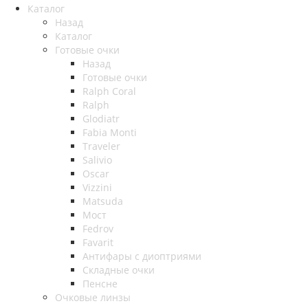
Каталог
Назад
Каталог
Готовые очки
Назад
Готовые очки
Ralph Coral
Ralph
Glodiatr
Fabia Monti
Traveler
Salivio
Oscar
Vizzini
Matsuda
Мост
Fedrov
Favarit
Антифары с диоптриями
Складные очки
Пенсне
Очковые линзы