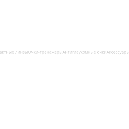
актные линзы
Очки-тренажеры
Антиглаукомные очки
Аксессуар