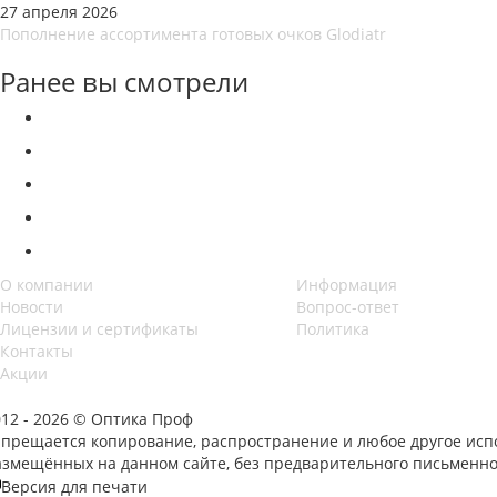
27 апреля 2026
Пополнение ассортимента готовых очков Glodiatr
Ранее вы смотрели
О компании
Информация
Новости
Вопрос-ответ
Лицензии и сертификаты
Политика
Контакты
Акции
012 - 2026 © Оптика Проф
апрещается копирование, распространение и любое другое исп
азмещённых на данном сайте, без предварительного письменно
Версия для печати