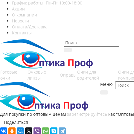
График работы: Пн-Пт 10:00-18:00
Акции
О компании
Новости
Оплата/Доставка
Контакты
Готовые
Очковые
Очки для
Очки д
Оправы
очки
линзы
водителей
компью
Меню
Для покупки по оптовым ценам
зарегистрируйтесь
как "Оптовы
Поделиться