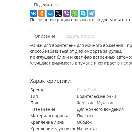
Поделиться
После регистрации пользователю доступны опто
Описание
Задать вопрос
«Очки для водителей» для ночного вождения - п
способ избавиться от дискомфорта за рулем,
приглушают блики и свет фар встречных автомо
улучшают видимость в тумане и контраст в непог
Характеристики
Бренд
Polar Eagle
Тип
Водительские очки
Пол
Женские, Мужские
Назначение
Для ночного вождения
Материал оправы
Пластик
Крепление линз
Ободок
Крепление заушников
На винтах