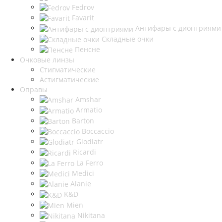
Fedrov
Favarit
Антифары с диоптриями
Складные очки
Пенсне
Очковые линзы
Стигматические
Астигматические
Оправы
Amshar
Armatio
Barton
Boccaccio
Glodiatr
Ricardi
La Ferro
Medici
Alanie
K&D
Mien
Nikitana