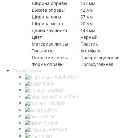
Ширина оправы
137 мм
Высота оправы
42 мм
Ширина линз
57 мм
Ширина моста
20 мм
Длина заушника
143 мм
Цвет
Черный
Материал линзы
Пластик
Тип линзы
Антифары
Покрытие линзы
Поляризационное
Форма оправы
Прямоугольная
Готовые очки
Ralph Coral
Ralph
Glodiatr
Fabia Monti
Traveler
Salivio
Oscar
Vizzini
Matsuda
Мост