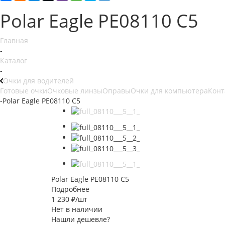
Polar Eagle PE08110 C5
Главная
-
Каталог
-
Очки для водителей
Готовые очки
Очковые линзы
Оправы
Очки для компьютера
Конт
-
Polar Eagle PE08110 C5
Polar Eagle PE08110 C5
Подробнее
1 230
₽
/шт
Нет в наличии
Нашли дешевле?