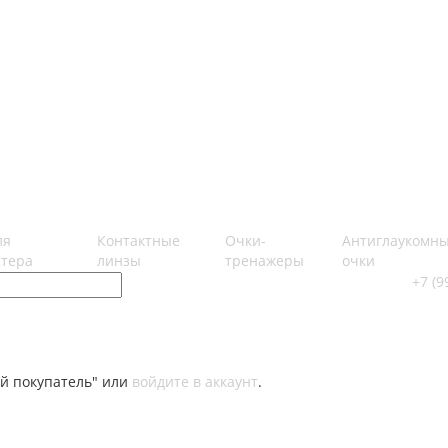
ля
Контактные
Очки-
Антиглаукомн
тера
линзы
тренажеры
очки
+7 (9
й покупатель" или
войдите в аккаунт
.