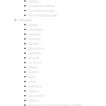
Назад
Очковые линзы
Стигматические
Астигматические
Оправы
Назад
Оправы
Amshar
Armatio
Barton
Boccaccio
Glodiatr
Ricardi
La Ferro
Medici
Alanie
K&D
Mien
Nikitana
Salivio
Santarelli
Victory
Детские и подростковые оправы