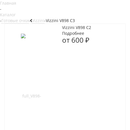
Главная
-
Каталог
-
Готовые очки
-
Vizzini
-
Vizzini V898 C3
Vizzini V898 С2
Подробнее
от
600 ₽