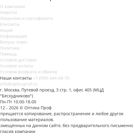
О компании
Новости
Лицензии и сертификаты
Контакты
Акции
Информация
Вопрос-ответ
Политика
Помощь
Условия доставки
Условия оплаты
Условия возврата и обмена
Наши контакты
+7 (999) 444-68-70
info@opticsprof.ru
г. Москва, Путевой проезд, 3 стр. 1, офис 405 (МЦД
"Бескудниково")
Пн-Пт 10.00-18.00
012 - 2026 © Оптика Проф
апрещается копирование, распространение и любое другое
спользование материалов,
азмещённых на данном сайте, без предварительного письменно
огласия компании