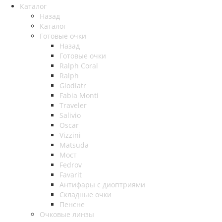
Каталог
Назад
Каталог
Готовые очки
Назад
Готовые очки
Ralph Coral
Ralph
Glodiatr
Fabia Monti
Traveler
Salivio
Oscar
Vizzini
Matsuda
Мост
Fedrov
Favarit
Антифары с диоптриями
Складные очки
Пенсне
Очковые линзы