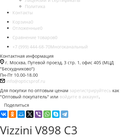
Лицензии и сертификаты
Политика
Контакты
Корзина
0
Отложенные
0
Сравнение товаров
0
+7 (999) 444-68-70
Многоканальный
Контактная информация
г. Москва, Путевой проезд, 3 стр. 1, офис 405 (МЦД
"Бескудниково")
Пн-Пт 10.00-18.00
info@opticsprof.ru
Для покупки по оптовым ценам
зарегистрируйтесь
как
"Оптовый покупатель" или
войдите в аккаунт
.
Поделиться
Vizzini V898 C3