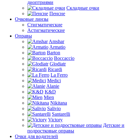
диоптриями
Складные очки
Пенсне
Очковые линзы
Стигматические
Астигматические
Оправы
Amshar
Armatio
Barton
Boccaccio
Glodiatr
Ricardi
La Ferro
Medici
Alanie
K&D
Mien
Nikitana
Salivio
Santarelli
Victory
Детские и
подростковые оправы
Очки для водителей