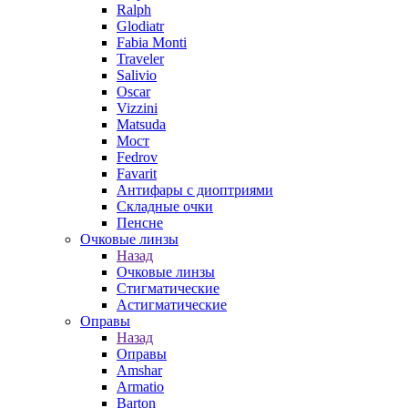
Ralph
Glodiatr
Fabia Monti
Traveler
Salivio
Oscar
Vizzini
Matsuda
Мост
Fedrov
Favarit
Антифары с диоптриями
Складные очки
Пенсне
Очковые линзы
Назад
Очковые линзы
Стигматические
Астигматические
Оправы
Назад
Оправы
Amshar
Armatio
Barton