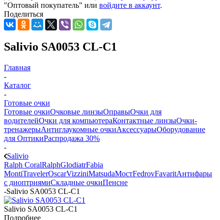
"Оптовый покупатель" или
войдите в аккаунт
.
Поделиться
Salivio SA0053 CL-C1
Главная
-
Каталог
-
Готовые очки
Готовые очки
Очковые линзы
Оправы
Очки для
водителей
Очки для компьютера
Контактные линзы
Очки-
тренажеры
Антиглаукомные очки
Аксессуары
Оборудование
для Оптики
Распродажа 30%
-
Salivio
Ralph Coral
Ralph
Glodiatr
Fabia
Monti
Traveler
Oscar
Vizzini
Matsuda
Мост
Fedrov
Favarit
Антифары
с диоптриями
Складные очки
Пенсне
-
Salivio SA0053 CL-C1
Salivio SA0053 CL-C1
Подробнее