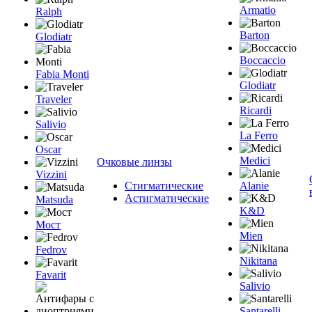
Armatio
Ralph
Barton
Glodiatr
Boccaccio
Fabia Monti
Glodiatr
Traveler
Ricardi
Salivio
La Ferro
Oscar
Medici
Очковые линзы
Vizzini
Стигматические
Alanie
Астигматические
Matsuda
K&D
Мост
Mien
Fedrov
Nikitana
Favarit
Salivio
Santarelli