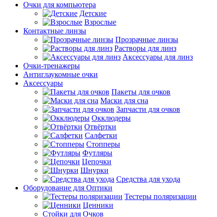
Очки для компьютера
Детские
Взрослые
Контактные линзы
Прозрачные линзы
Растворы для линз
Аксессуары для линз
Очки-тренажеры
Антиглаукомные очки
Аксессуары
Пакеты для очков
Маски для сна
Запчасти для очков
Окклюдеры
Отвёртки
Салфетки
Стопперы
Футляры
Цепочки
Шнурки
Средства для ухода
Оборудование для Оптики
Тестеры поляризации
Ценники
Стойки для Очков