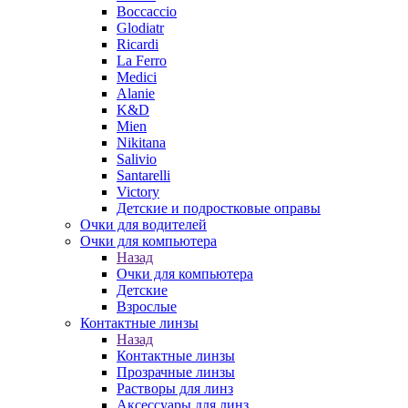
Boccaccio
Glodiatr
Ricardi
La Ferro
Medici
Alanie
K&D
Mien
Nikitana
Salivio
Santarelli
Victory
Детские и подростковые оправы
Очки для водителей
Очки для компьютера
Назад
Очки для компьютера
Детские
Взрослые
Контактные линзы
Назад
Контактные линзы
Прозрачные линзы
Растворы для линз
Аксессуары для линз