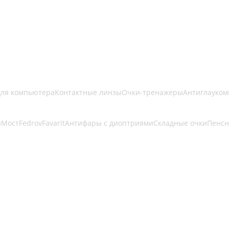
для компьютера
Контактные линзы
Очки-тренажеры
Антиглауком
a
Мост
Fedrov
Favarit
Антифары с диоптриями
Складные очки
Пенсн