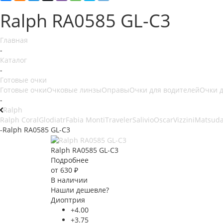
Ralph RA0585 GL-C3
Главная
-
Каталог
-
Готовые очки
Готовые очки
Очковые линзы
Оправы
Очки для водителей
Очки 
-
Ralph
Ralph Coral
Glodiatr
Fabia Monti
Traveler
Salivio
Oscar
Vizzini
Matsud
-
Ralph RA0585 GL-C3
Ralph RA0585 GL-C3
Подробнее
от
630 ₽
В наличии
Нашли дешевле?
Диоптрия
+4.00
+3.75