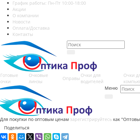
График работы: Пн-Пт 10:00-18:00
Акции
О компании
Новости
Оплата/Доставка
Контакты
Готовые
Очковые
Очки для
Очки д
Оправы
очки
линзы
водителей
компью
Меню
Для покупки по оптовым ценам
зарегистрируйтесь
как "Оптовы
Поделиться