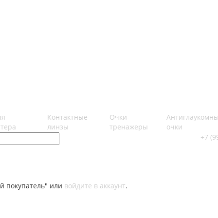
ля
Контактные
Очки-
Антиглаукомн
тера
линзы
тренажеры
очки
+7 (9
й покупатель" или
войдите в аккаунт
.