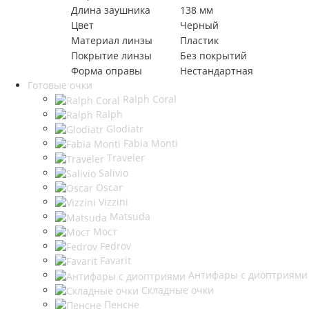
Длина заушника
138 мм
Цвет
Черный
Материал линзы
Пластик
Покрытие линзы
Без покрытий
Форма оправы
Нестандартная
Готовые очки
Ralph Coral
Ralph
Glodiatr
Fabia Monti
Traveler
Salivio
Oscar
Vizzini
Matsuda
Мост
Fedrov
Favarit
Антифары с диоптриями
Складные очки
Пенсне