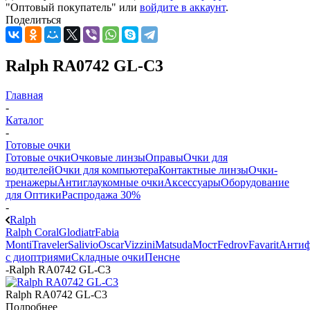
"Оптовый покупатель" или
войдите в аккаунт
.
Поделиться
Ralph RA0742 GL-C3
Главная
-
Каталог
-
Готовые очки
Готовые очки
Очковые линзы
Оправы
Очки для
водителей
Очки для компьютера
Контактные линзы
Очки-
тренажеры
Антиглаукомные очки
Аксессуары
Оборудование
для Оптики
Распродажа 30%
-
Ralph
Ralph Coral
Glodiatr
Fabia
Monti
Traveler
Salivio
Oscar
Vizzini
Matsuda
Мост
Fedrov
Favarit
Анти
с диоптриями
Складные очки
Пенсне
-
Ralph RA0742 GL-C3
Ralph RA0742 GL-C3
Подробнее