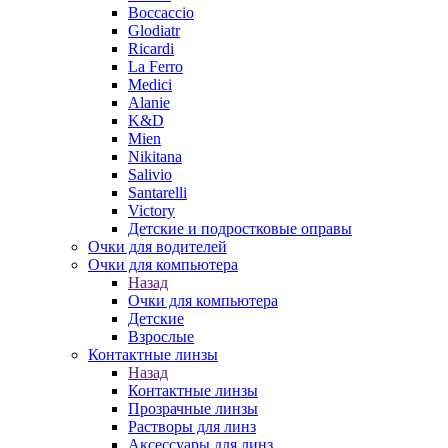
Boccaccio
Glodiatr
Ricardi
La Ferro
Medici
Alanie
K&D
Mien
Nikitana
Salivio
Santarelli
Victory
Детские и подростковые оправы
Очки для водителей
Очки для компьютера
Назад
Очки для компьютера
Детские
Взрослые
Контактные линзы
Назад
Контактные линзы
Прозрачные линзы
Растворы для линз
Аксессуары для линз