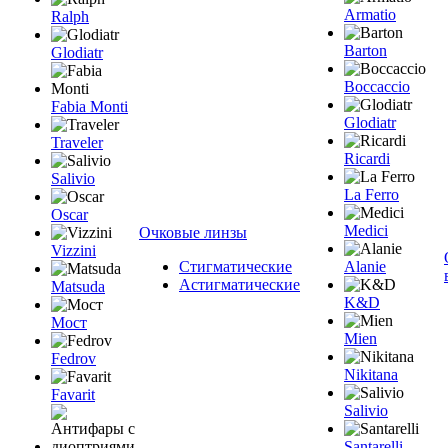
Armatio
Ralph
Barton
Glodiatr
Boccaccio
Fabia Monti
Glodiatr
Traveler
Ricardi
Salivio
La Ferro
Oscar
Medici
Очковые линзы
Vizzini
Стигматические
Alanie
Астигматические
Matsuda
K&D
Мост
Mien
Fedrov
Nikitana
Favarit
Salivio
Santarelli