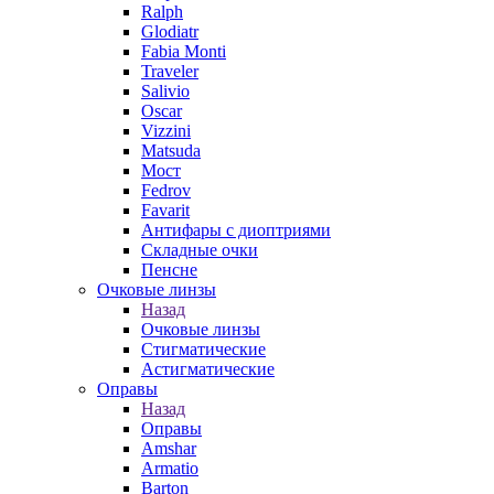
Ralph
Glodiatr
Fabia Monti
Traveler
Salivio
Oscar
Vizzini
Matsuda
Мост
Fedrov
Favarit
Антифары с диоптриями
Складные очки
Пенсне
Очковые линзы
Назад
Очковые линзы
Стигматические
Астигматические
Оправы
Назад
Оправы
Amshar
Armatio
Barton