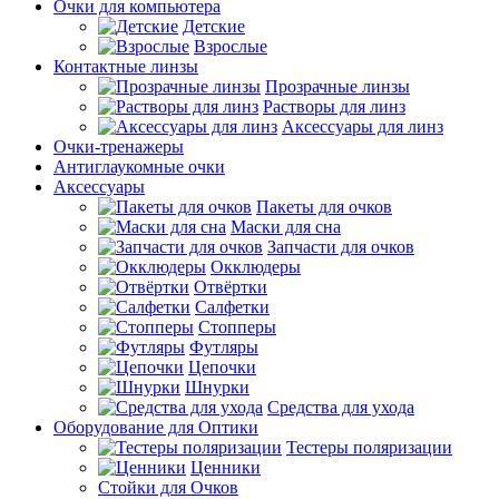
Очки для компьютера
Детские
Взрослые
Контактные линзы
Прозрачные линзы
Растворы для линз
Аксессуары для линз
Очки-тренажеры
Антиглаукомные очки
Аксессуары
Пакеты для очков
Маски для сна
Запчасти для очков
Окклюдеры
Отвёртки
Салфетки
Стопперы
Футляры
Цепочки
Шнурки
Средства для ухода
Оборудование для Оптики
Тестеры поляризации
Ценники
Стойки для Очков