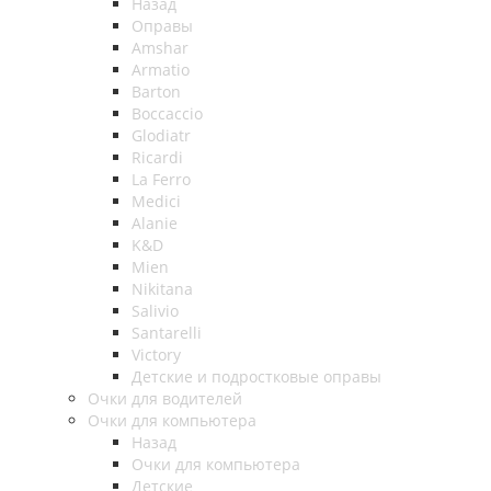
Назад
Оправы
Amshar
Armatio
Barton
Boccaccio
Glodiatr
Ricardi
La Ferro
Medici
Alanie
K&D
Mien
Nikitana
Salivio
Santarelli
Victory
Детские и подростковые оправы
Очки для водителей
Очки для компьютера
Назад
Очки для компьютера
Детские