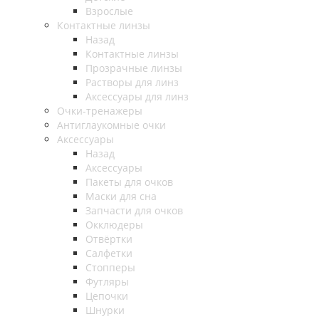
Взрослые
Контактные линзы
Назад
Контактные линзы
Прозрачные линзы
Растворы для линз
Аксессуары для линз
Очки-тренажеры
Антиглаукомные очки
Аксессуары
Назад
Аксессуары
Пакеты для очков
Маски для сна
Запчасти для очков
Окклюдеры
Отвёртки
Салфетки
Стопперы
Футляры
Цепочки
Шнурки