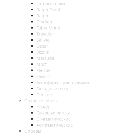
Готовые очки
Ralph Coral
Ralph
Glodiatr
Fabia Monti
Traveler
Salivio
Oscar
Vizzini
Matsuda
Мост
Fedrov
Favarit
Антифары с диоптриями
Складные очки
Пенсне
Очковые линзы
Назад
Очковые линзы
Стигматические
Астигматические
Оправы