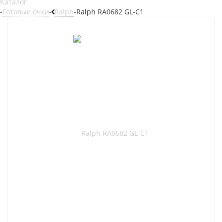
Каталог
-
Готовые очки
-
Ralph
-
Ralph RA0682 GL-C1