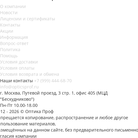
О компании
Новости
Лицензии и сертификаты
Контакты
Акции
Информация
Вопрос-ответ
Политика
Помощь
Условия доставки
Условия оплаты
Условия возврата и обмена
Наши контакты
+7 (999) 444-68-70
info@opticsprof.ru
г. Москва, Путевой проезд, 3 стр. 1, офис 405 (МЦД
"Бескудниково")
Пн-Пт 10.00-18.00
012 - 2026 © Оптика Проф
апрещается копирование, распространение и любое другое
спользование материалов,
азмещённых на данном сайте, без предварительного письменно
огласия компании