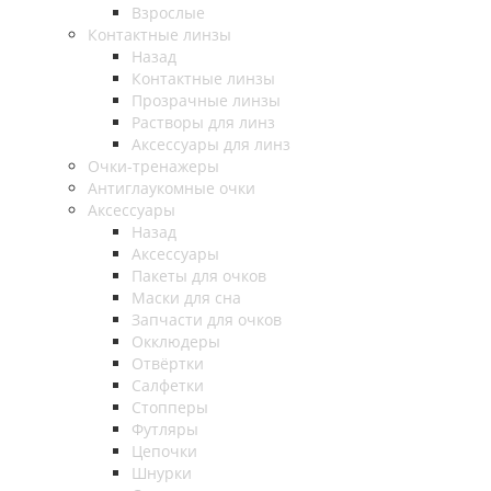
Взрослые
Контактные линзы
Назад
Контактные линзы
Прозрачные линзы
Растворы для линз
Аксессуары для линз
Очки-тренажеры
Антиглаукомные очки
Аксессуары
Назад
Аксессуары
Пакеты для очков
Маски для сна
Запчасти для очков
Окклюдеры
Отвёртки
Салфетки
Стопперы
Футляры
Цепочки
Шнурки