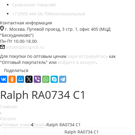
Сравнение товаров
0
+7 (999) 444-68-70
Многоканальный
Контактная информация
г. Москва, Путевой проезд, 3 стр. 1, офис 405 (МЦД
"Бескудниково")
Пн-Пт 10.00-18.00
info@opticsprof.ru
Для покупки по оптовым ценам
зарегистрируйтесь
как
"Оптовый покупатель" или
войдите в аккаунт
.
Поделиться
Ralph RA0734 C1
Главная
-
Каталог
-
Готовые очки
-
Ralph
-
Ralph RA0734 C1
Ralph RA0734 C1