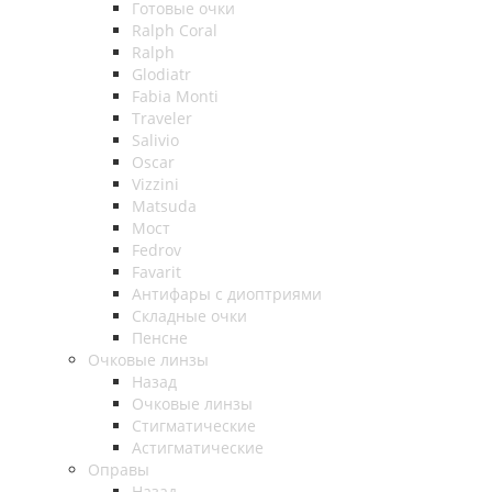
Готовые очки
Ralph Coral
Ralph
Glodiatr
Fabia Monti
Traveler
Salivio
Oscar
Vizzini
Matsuda
Мост
Fedrov
Favarit
Антифары с диоптриями
Складные очки
Пенсне
Очковые линзы
Назад
Очковые линзы
Стигматические
Астигматические
Оправы
Назад