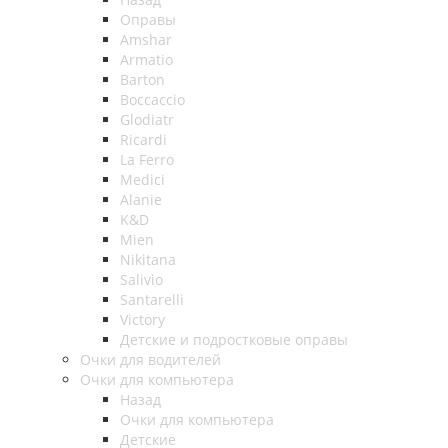
Оправы
Amshar
Armatio
Barton
Boccaccio
Glodiatr
Ricardi
La Ferro
Medici
Alanie
K&D
Mien
Nikitana
Salivio
Santarelli
Victory
Детские и подростковые оправы
Очки для водителей
Очки для компьютера
Назад
Очки для компьютера
Детские