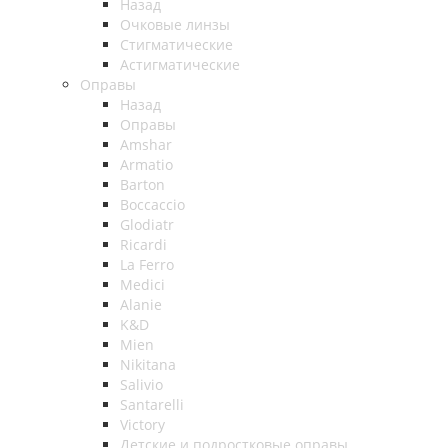
Назад
Очковые линзы
Стигматические
Астигматические
Оправы
Назад
Оправы
Amshar
Armatio
Barton
Boccaccio
Glodiatr
Ricardi
La Ferro
Medici
Alanie
K&D
Mien
Nikitana
Salivio
Santarelli
Victory
Детские и подростковые оправы