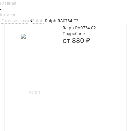
Главная
-
Каталог
-
Готовые очки
-
Ralph
-
Ralph RA0734 C2
Ralph RA0734 C2
Подробнее
от
880 ₽