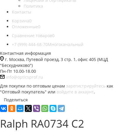
Лицензии и сертификаты
Политика
Контакты
Корзина
0
Отложенные
0
Сравнение товаров
0
+7 (999) 444-68-70
Многоканальный
Контактная информация
г. Москва, Путевой проезд, 3 стр. 1, офис 405 (МЦД
"Бескудниково")
Пн-Пт 10.00-18.00
info@opticsprof.ru
Для покупки по оптовым ценам
зарегистрируйтесь
как
"Оптовый покупатель" или
войдите в аккаунт
.
Поделиться
Ralph RA0734 C2