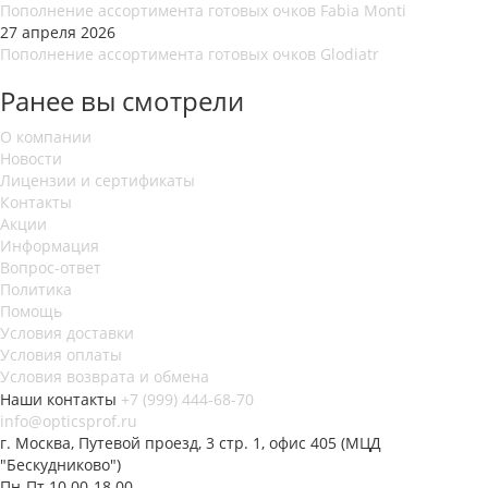
Пополнение ассортимента готовых очков Fabia Monti
27 апреля 2026
Пополнение ассортимента готовых очков Glodiatr
Ранее вы смотрели
О компании
Новости
Лицензии и сертификаты
Контакты
Акции
Информация
Вопрос-ответ
Политика
Помощь
Условия доставки
Условия оплаты
Условия возврата и обмена
Наши контакты
+7 (999) 444-68-70
info@opticsprof.ru
г. Москва, Путевой проезд, 3 стр. 1, офис 405 (МЦД
"Бескудниково")
Пн-Пт 10.00-18.00