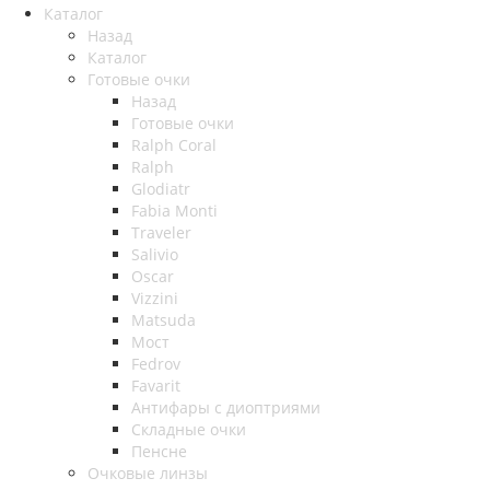
Каталог
Назад
Каталог
Готовые очки
Назад
Готовые очки
Ralph Coral
Ralph
Glodiatr
Fabia Monti
Traveler
Salivio
Oscar
Vizzini
Matsuda
Мост
Fedrov
Favarit
Антифары с диоптриями
Складные очки
Пенсне
Очковые линзы