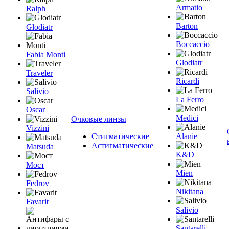
Armatio
Ralph
Barton
Glodiatr
Boccaccio
Fabia Monti
Glodiatr
Traveler
Ricardi
Salivio
La Ferro
Oscar
Medici
Очковые линзы
Vizzini
Стигматические
Alanie
Астигматические
Matsuda
K&D
Мост
Mien
Fedrov
Nikitana
Favarit
Salivio
Santarelli