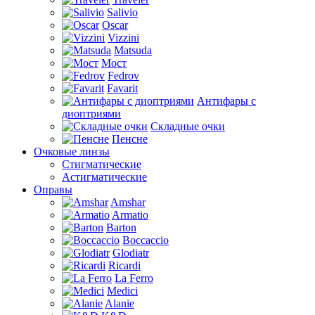
Salivio
Oscar
Vizzini
Matsuda
Мост
Fedrov
Favarit
Антифары с
диоптриями
Складные очки
Пенсне
Очковые линзы
Стигматические
Астигматические
Оправы
Amshar
Armatio
Barton
Boccaccio
Glodiatr
Ricardi
La Ferro
Medici
Alanie