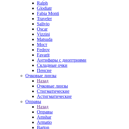
Ralph
Glodiatr
Fabia Monti
Traveler
Salivio
Oscar
Vizzini
Matsuda
Мост
Fedrov
Favarit
Антифары с диоптриями
Складные очки
Пенсне
Очковые линзы
Назад
Очковые линзы
Стигматические
Астигматические
Оправы
Назад
Оправы
Amshar
Armatio
Barton