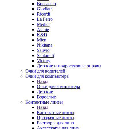
Boccaccio
Glodiatr
Ricardi
La Ferro
Medici
Alanie
K&D
Mien
Nikitana
Salivio
Santarelli
Victory
Детские и подростковые оправы
Очки для водителей
Очки для компьютера
Назад
Очки для компьютера
Детские
Взрослые
Контактные линзы
Назад
Контактные линзы
Прозрачные линзы
Растворы для линз
Аксессуары для линз