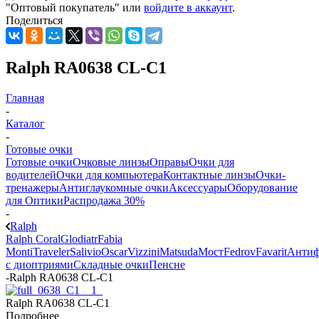
"Оптовый покупатель" или
войдите в аккаунт
.
Поделиться
Ralph RA0638 CL-C1
Главная
-
Каталог
-
Готовые очки
Готовые очки
Очковые линзы
Оправы
Очки для
водителей
Очки для компьютера
Контактные линзы
Очки-
тренажеры
Антиглаукомные очки
Аксессуары
Оборудование
для Оптики
Распродажа 30%
-
Ralph
Ralph Coral
Glodiatr
Fabia
Monti
Traveler
Salivio
Oscar
Vizzini
Matsuda
Мост
Fedrov
Favarit
Анти
с диоптриями
Складные очки
Пенсне
-
Ralph RA0638 CL-C1
Ralph RA0638 CL-C1
Подробнее