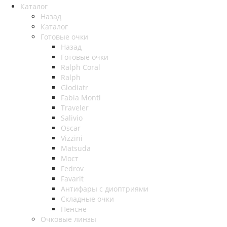
Каталог
Назад
Каталог
Готовые очки
Назад
Готовые очки
Ralph Coral
Ralph
Glodiatr
Fabia Monti
Traveler
Salivio
Oscar
Vizzini
Matsuda
Мост
Fedrov
Favarit
Антифары с диоптриями
Складные очки
Пенсне
Очковые линзы