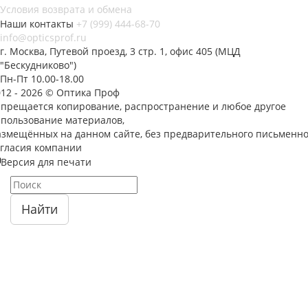
Условия возврата и обмена
Наши контакты
+7 (999) 444-68-70
info@opticsprof.ru
г. Москва, Путевой проезд, 3 стр. 1, офис 405 (МЦД
"Бескудниково")
Пн-Пт 10.00-18.00
012 - 2026 © Оптика Проф
апрещается копирование, распространение и любое другое
спользование материалов,
азмещённых на данном сайте, без предварительного письменно
огласия компании
Версия для печати
Найти