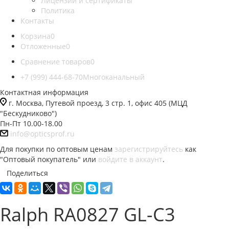
Лицензии и сертификаты
Политика
Контакты
Корзина
0
Отложенные
0
Сравнение товаров
0
+7 (999) 444-68-70
Многоканальный
Контактная информация
г. Москва, Путевой проезд, 3 стр. 1, офис 405 (МЦД
"Бескудниково")
Пн-Пт 10.00-18.00
info@opticsprof.ru
Для покупки по оптовым ценам
зарегистрируйтесь
как
"Оптовый покупатель" или
войдите в аккаунт
.
Поделиться
Ralph RA0827 GL-C3