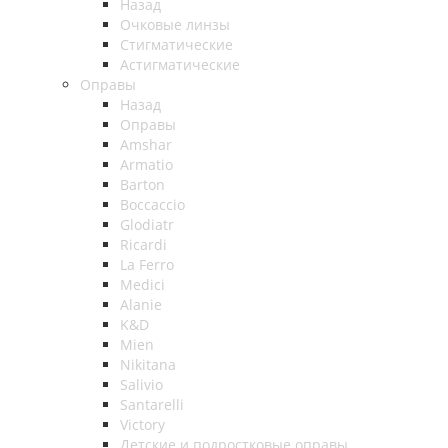
Назад
Очковые линзы
Стигматические
Астигматические
Оправы
Назад
Оправы
Amshar
Armatio
Barton
Boccaccio
Glodiatr
Ricardi
La Ferro
Medici
Alanie
K&D
Mien
Nikitana
Salivio
Santarelli
Victory
Детские и подростковые оправы