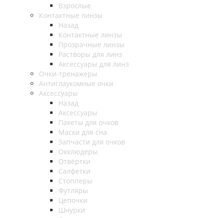
Взрослые
Контактные линзы
Назад
Контактные линзы
Прозрачные линзы
Растворы для линз
Аксессуары для линз
Очки-тренажеры
Антиглаукомные очки
Аксессуары
Назад
Аксессуары
Пакеты для очков
Маски для сна
Запчасти для очков
Окклюдеры
Отвёртки
Салфетки
Стопперы
Футляры
Цепочки
Шнурки