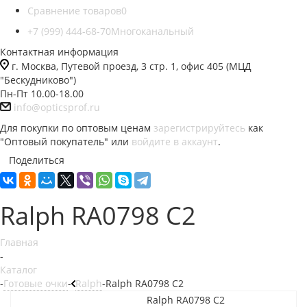
Сравнение товаров
0
+7 (999) 444-68-70
Многоканальный
Контактная информация
г. Москва, Путевой проезд, 3 стр. 1, офис 405 (МЦД
"Бескудниково")
Пн-Пт 10.00-18.00
info@opticsprof.ru
Для покупки по оптовым ценам
зарегистрируйтесь
как
"Оптовый покупатель" или
войдите в аккаунт
.
Поделиться
Ralph RA0798 C2
Главная
-
Каталог
-
Готовые очки
-
Ralph
-
Ralph RA0798 C2
Ralph RA0798 C2