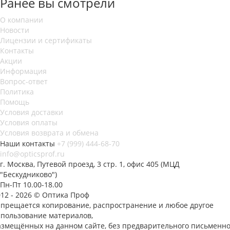
Ранее вы смотрели
О компании
Новости
Лицензии и сертификаты
Контакты
Акции
Информация
Вопрос-ответ
Политика
Помощь
Условия доставки
Условия оплаты
Условия возврата и обмена
Наши контакты
+7 (999) 444-68-70
info@opticsprof.ru
г. Москва, Путевой проезд, 3 стр. 1, офис 405 (МЦД
"Бескудниково")
Пн-Пт 10.00-18.00
012 - 2026 © Оптика Проф
апрещается копирование, распространение и любое другое
спользование материалов,
азмещённых на данном сайте, без предварительного письменно