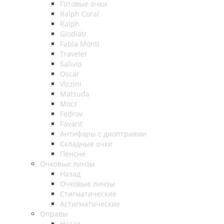
Готовые очки
Ralph Coral
Ralph
Glodiatr
Fabia Monti
Traveler
Salivio
Oscar
Vizzini
Matsuda
Мост
Fedrov
Favarit
Антифары с диоптриями
Складные очки
Пенсне
Очковые линзы
Назад
Очковые линзы
Стигматические
Астигматические
Оправы
Назад