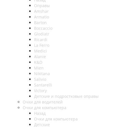
Оправы
Amshar
Armatio
Barton
Boccaccio
Glodiatr
Ricardi
La Ferro
Medici
Alanie
K&D
Mien
Nikitana
Salivio
Santarelli
Victory
Детские и подростковые оправы
Очки для водителей
Очки для компьютера
Назад
Очки для компьютера
Детские