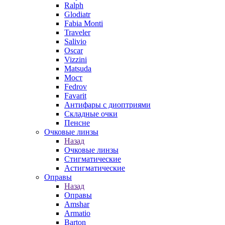
Ralph
Glodiatr
Fabia Monti
Traveler
Salivio
Oscar
Vizzini
Matsuda
Мост
Fedrov
Favarit
Антифары с диоптриями
Складные очки
Пенсне
Очковые линзы
Назад
Очковые линзы
Стигматические
Астигматические
Оправы
Назад
Оправы
Amshar
Armatio
Barton