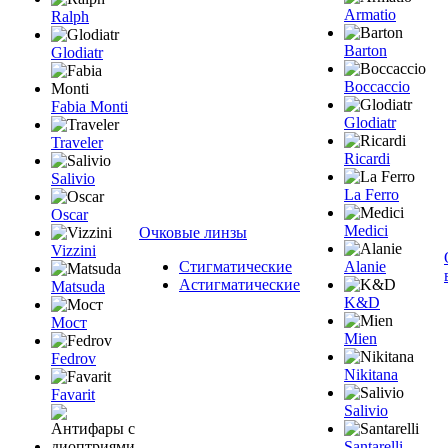
Armatio
Ralph
Barton
Glodiatr
Boccaccio
Fabia Monti
Glodiatr
Traveler
Ricardi
Salivio
La Ferro
Oscar
Medici
Очковые линзы
Vizzini
Стигматические
Alanie
Астигматические
Matsuda
K&D
Мост
Mien
Fedrov
Nikitana
Favarit
Salivio
Santarelli