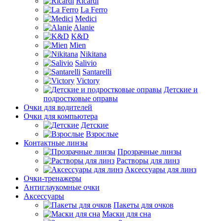
Ricardi
La Ferro
Medici
Alanie
K&D
Mien
Nikitana
Salivio
Santarelli
Victory
Детские и
подростковые оправы
Очки для водителей
Очки для компьютера
Детские
Взрослые
Контактные линзы
Прозрачные линзы
Растворы для линз
Аксессуары для линз
Очки-тренажеры
Антиглаукомные очки
Аксессуары
Пакеты для очков
Маски для сна