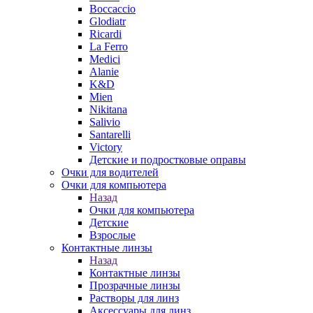
Boccaccio
Glodiatr
Ricardi
La Ferro
Medici
Alanie
K&D
Mien
Nikitana
Salivio
Santarelli
Victory
Детские и подростковые оправы
Очки для водителей
Очки для компьютера
Назад
Очки для компьютера
Детские
Взрослые
Контактные линзы
Назад
Контактные линзы
Прозрачные линзы
Растворы для линз
Аксессуары для линз