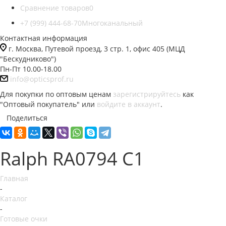
Сравнение товаров
0
+7 (999) 444-68-70
Многоканальный
Контактная информация
г. Москва, Путевой проезд, 3 стр. 1, офис 405 (МЦД
"Бескудниково")
Пн-Пт 10.00-18.00
info@opticsprof.ru
Для покупки по оптовым ценам
зарегистрируйтесь
как
"Оптовый покупатель" или
войдите в аккаунт
.
Поделиться
Ralph RA0794 C1
Главная
-
Каталог
-
Готовые очки