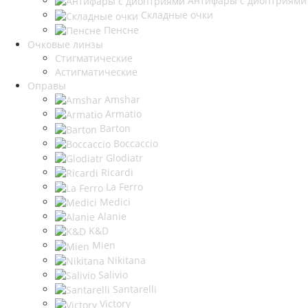
Антифары с диоптриями
Складные очки
Пенсне
Очковые линзы
Стигматические
Астигматические
Оправы
Amshar
Armatio
Barton
Boccaccio
Glodiatr
Ricardi
La Ferro
Medici
Alanie
K&D
Mien
Nikitana
Salivio
Santarelli
Victory