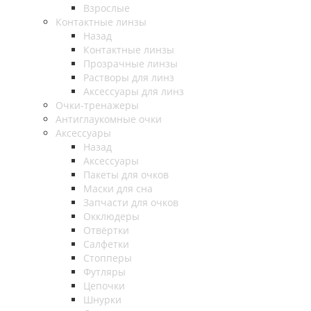
Взрослые
Контактные линзы
Назад
Контактные линзы
Прозрачные линзы
Растворы для линз
Аксессуары для линз
Очки-тренажеры
Антиглаукомные очки
Аксессуары
Назад
Аксессуары
Пакеты для очков
Маски для сна
Запчасти для очков
Окклюдеры
Отвёртки
Салфетки
Стопперы
Футляры
Цепочки
Шнурки