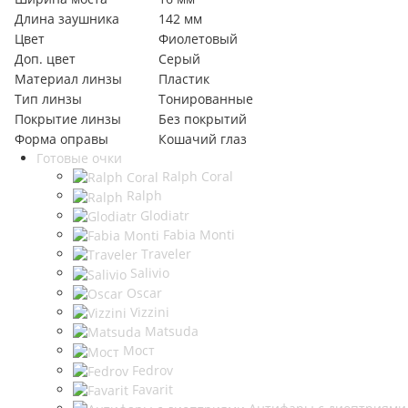
Длина заушника
142 мм
Цвет
Фиолетовый
Доп. цвет
Серый
Материал линзы
Пластик
Тип линзы
Тонированные
Покрытие линзы
Без покрытий
Форма оправы
Кошачий глаз
Готовые очки
Ralph Coral
Ralph
Glodiatr
Fabia Monti
Traveler
Salivio
Oscar
Vizzini
Matsuda
Мост
Fedrov
Favarit