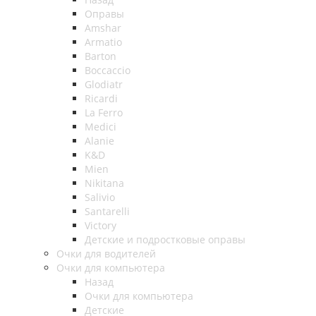
Оправы
Amshar
Armatio
Barton
Boccaccio
Glodiatr
Ricardi
La Ferro
Medici
Alanie
K&D
Mien
Nikitana
Salivio
Santarelli
Victory
Детские и подростковые оправы
Очки для водителей
Очки для компьютера
Назад
Очки для компьютера
Детские