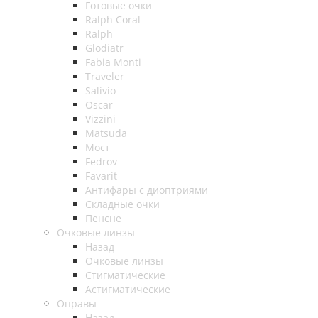
Готовые очки
Ralph Coral
Ralph
Glodiatr
Fabia Monti
Traveler
Salivio
Oscar
Vizzini
Matsuda
Мост
Fedrov
Favarit
Антифары с диоптриями
Складные очки
Пенсне
Очковые линзы
Назад
Очковые линзы
Стигматические
Астигматические
Оправы
Назад