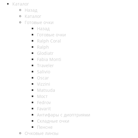
Каталог
Назад
Каталог
Готовые очки
Назад
Готовые очки
Ralph Coral
Ralph
Glodiatr
Fabia Monti
Traveler
Salivio
Oscar
Vizzini
Matsuda
Мост
Fedrov
Favarit
Антифары с диоптриями
Складные очки
Пенсне
Очковые линзы