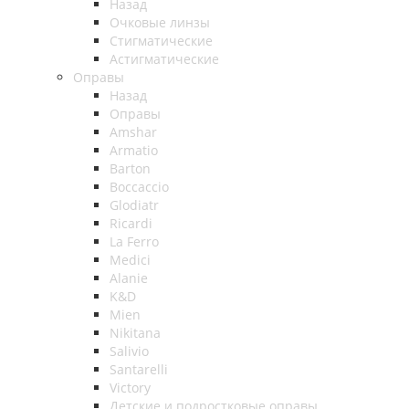
Назад
Очковые линзы
Стигматические
Астигматические
Оправы
Назад
Оправы
Amshar
Armatio
Barton
Boccaccio
Glodiatr
Ricardi
La Ferro
Medici
Alanie
K&D
Mien
Nikitana
Salivio
Santarelli
Victory
Детские и подростковые оправы