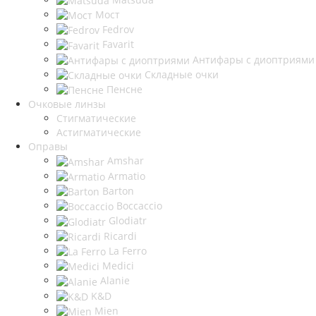
Мост
Fedrov
Favarit
Антифары с диоптриями
Складные очки
Пенсне
Очковые линзы
Стигматические
Астигматические
Оправы
Amshar
Armatio
Barton
Boccaccio
Glodiatr
Ricardi
La Ferro
Medici
Alanie
K&D
Mien