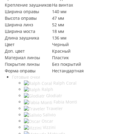
Крепление заушников
На винтах
Ширина оправы
140 мм
Высота оправы
47 мм
Ширина линз
52 мм
Ширина моста
18 мм
Длина заушника
136 мм
Цвет
Черный
Доп. цвет
Красный
Материал линзы
Пластик
Покрытие линзы
Без покрытий
Форма оправы
Нестандартная
Готовые очки
Ralph Coral
Ralph
Glodiatr
Fabia Monti
Traveler
Salivio
Oscar
Vizzini
Matsuda