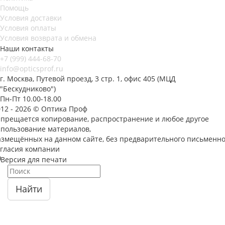
Помощь
Условия доставки
Условия оплаты
Условия возврата и обмена
Наши контакты
+7 (999) 444-68-70
info@opticsprof.ru
г. Москва, Путевой проезд, 3 стр. 1, офис 405 (МЦД
"Бескудниково")
Пн-Пт 10.00-18.00
012 - 2026 © Оптика Проф
апрещается копирование, распространение и любое другое
спользование материалов,
азмещённых на данном сайте, без предварительного письменно
огласия компании
Версия для печати
Найти