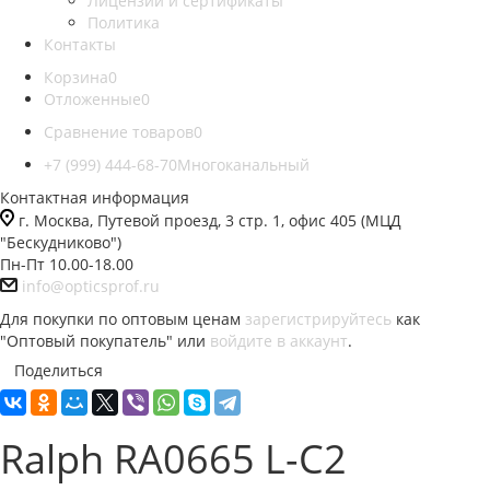
Лицензии и сертификаты
Политика
Контакты
Корзина
0
Отложенные
0
Сравнение товаров
0
+7 (999) 444-68-70
Многоканальный
Контактная информация
г. Москва, Путевой проезд, 3 стр. 1, офис 405 (МЦД
"Бескудниково")
Пн-Пт 10.00-18.00
info@opticsprof.ru
Для покупки по оптовым ценам
зарегистрируйтесь
как
"Оптовый покупатель" или
войдите в аккаунт
.
Поделиться
Ralph RA0665 L-C2