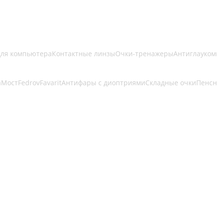
для компьютера
Контактные линзы
Очки-тренажеры
Антиглауком
a
Мост
Fedrov
Favarit
Антифары с диоптриями
Складные очки
Пенсн