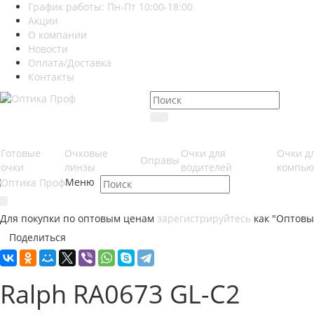
График работы: Пн-Пт 10:00-18:00
Акции
О компании
Новости
Оплата/Доставка
Контакты
Готовые
Очковые
Очки для
Очки д
Оправы
очки
линзы
водителей
компью
Меню
Для покупки по оптовым ценам
зарегистрируйтесь
как "Оптовы
Поделиться
Ralph RA0673 GL-C2