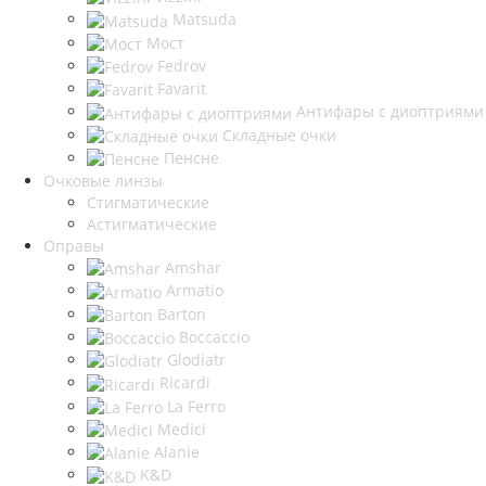
Matsuda
Мост
Fedrov
Favarit
Антифары с диоптриями
Складные очки
Пенсне
Очковые линзы
Стигматические
Астигматические
Оправы
Amshar
Armatio
Barton
Boccaccio
Glodiatr
Ricardi
La Ferro
Medici
Alanie
K&D