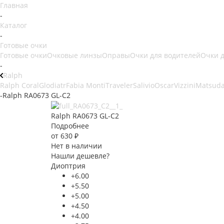
Главная
-
Каталог
-
Готовые очки
Готовые очки
Очковые линзы
Оправы
Очки для водителей
Очки 
-
Ralph
Ralph Coral
Glodiatr
Fabia Monti
Traveler
Salivio
Oscar
Vizzini
Matsud
-
Ralph RA0673 GL-C2
Ralph RA0673 GL-C2
Подробнее
от
630 ₽
Нет в наличии
Нашли дешевле?
Диоптрия
+6.00
+5.50
+5.00
+4.50
+4.00