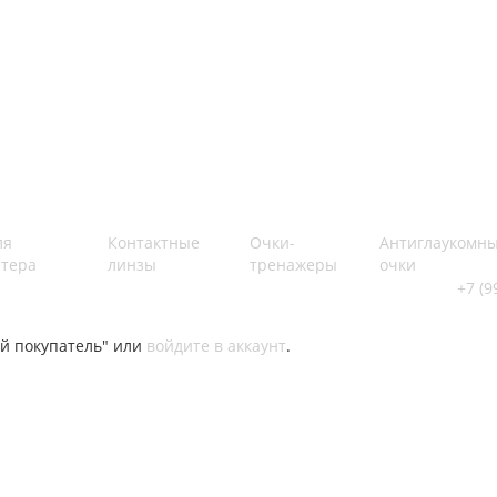
ля
Контактные
Очки-
Антиглаукомн
тера
линзы
тренажеры
очки
+7 (9
й покупатель" или
войдите в аккаунт
.