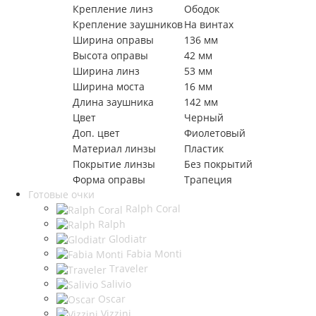
Крепление линз
Ободок
Крепление заушников
На винтах
Ширина оправы
136 мм
Высота оправы
42 мм
Ширина линз
53 мм
Ширина моста
16 мм
Длина заушника
142 мм
Цвет
Черный
Доп. цвет
Фиолетовый
Материал линзы
Пластик
Покрытие линзы
Без покрытий
Форма оправы
Трапеция
Готовые очки
Ralph Coral
Ralph
Glodiatr
Fabia Monti
Traveler
Salivio
Oscar
Vizzini