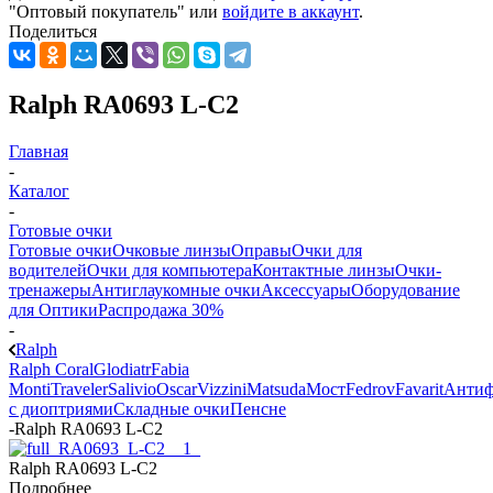
"Оптовый покупатель" или
войдите в аккаунт
.
Поделиться
Ralph RA0693 L-C2
Главная
-
Каталог
-
Готовые очки
Готовые очки
Очковые линзы
Оправы
Очки для
водителей
Очки для компьютера
Контактные линзы
Очки-
тренажеры
Антиглаукомные очки
Аксессуары
Оборудование
для Оптики
Распродажа 30%
-
Ralph
Ralph Coral
Glodiatr
Fabia
Monti
Traveler
Salivio
Oscar
Vizzini
Matsuda
Мост
Fedrov
Favarit
Анти
с диоптриями
Складные очки
Пенсне
-
Ralph RA0693 L-C2
Ralph RA0693 L-C2
Подробнее