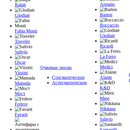
Armatio
Ralph
Barton
Glodiatr
Boccaccio
Fabia Monti
Glodiatr
Traveler
Ricardi
Salivio
La Ferro
Oscar
Medici
Очковые линзы
Vizzini
Стигматические
Alanie
Астигматические
Matsuda
K&D
Мост
Mien
Fedrov
Nikitana
Favarit
Salivio
Santarelli