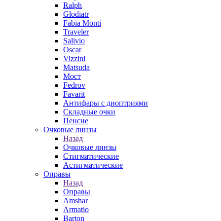
Ralph
Glodiatr
Fabia Monti
Traveler
Salivio
Oscar
Vizzini
Matsuda
Мост
Fedrov
Favarit
Антифары с диоптриями
Складные очки
Пенсне
Очковые линзы
Назад
Очковые линзы
Стигматические
Астигматические
Оправы
Назад
Оправы
Amshar
Armatio
Barton