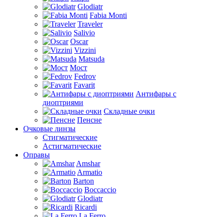
Glodiatr
Fabia Monti
Traveler
Salivio
Oscar
Vizzini
Matsuda
Мост
Fedrov
Favarit
Антифары с
диоптриями
Складные очки
Пенсне
Очковые линзы
Стигматические
Астигматические
Оправы
Amshar
Armatio
Barton
Boccaccio
Glodiatr
Ricardi
La Ferro