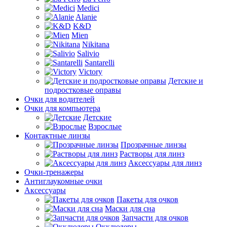
Medici
Alanie
K&D
Mien
Nikitana
Salivio
Santarelli
Victory
Детские и
подростковые оправы
Очки для водителей
Очки для компьютера
Детские
Взрослые
Контактные линзы
Прозрачные линзы
Растворы для линз
Аксессуары для линз
Очки-тренажеры
Антиглаукомные очки
Аксессуары
Пакеты для очков
Маски для сна
Запчасти для очков
Окклюдеры