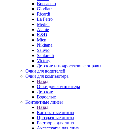
Boccaccio
Glodiatr
Ricardi
La Ferro
Medici
Alanie
K&D
Mien
Nikitana
Salivio
Santarelli
Victory
Детские и подростковые оправы
Очки для водителей
Очки для компьютера
Назад
Очки для компьютера
Детские
Взрослые
Контактные линзы
Назад
Контактные линзы
Прозрачные линзы
Растворы для линз
Аксессуары для линз