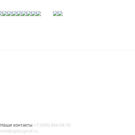
Наши контакты
+7 (999) 444-68-70
info@opticsprof.ru