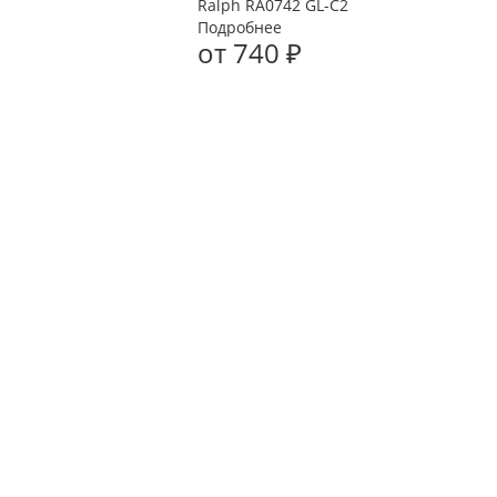
Ralph RA0742 GL-C2
Подробнее
от
740 ₽