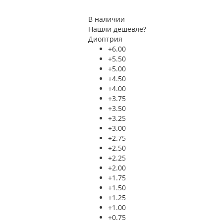
В наличии
Нашли дешевле?
Диоптрия
+6.00
+5.50
+5.00
+4.50
+4.00
+3.75
+3.50
+3.25
+3.00
+2.75
+2.50
+2.25
+2.00
+1.75
+1.50
+1.25
+1.00
+0.75