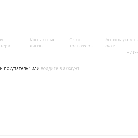
ля
Контактные
Очки-
Антиглаукомн
тера
линзы
тренажеры
очки
+7 (9
й покупатель" или
войдите в аккаунт
.