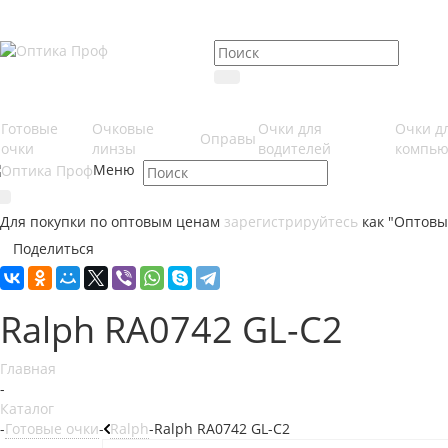
Готовые
Очковые
Очки для
Очки д
Оправы
очки
линзы
водителей
компью
Меню
Для покупки по оптовым ценам
зарегистрируйтесь
как "Оптовы
Поделиться
Ralph RA0742 GL-C2
Главная
-
Каталог
-
Готовые очки
-
Ralph
-
Ralph RA0742 GL-C2