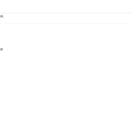
я.
ия