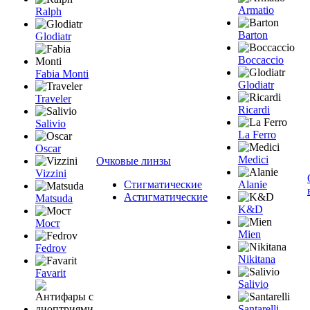
Armatio
Ralph
Barton
Glodiatr
Boccaccio
Fabia Monti
Glodiatr
Traveler
Ricardi
Salivio
La Ferro
Oscar
Medici
Очковые линзы
Vizzini
Стигматические
Alanie
Астигматические
Matsuda
K&D
Мост
Mien
Fedrov
Nikitana
Favarit
Salivio
Santarelli