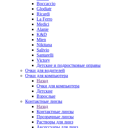
Boccaccio
Glodiatr
Ricardi
La Ferro
Medici
Alanie
K&D
Mien
Nikitana
Salivio
Santarelli
Victory
Детские и подростковые оправы
Очки для водителей
Очки для компьютера
Назад
Очки для компьютера
Детские
Взрослые
Контактные линзы
Назад
Контактные линзы
Прозрачные линзы
Растворы для линз
Аксессуары для линз