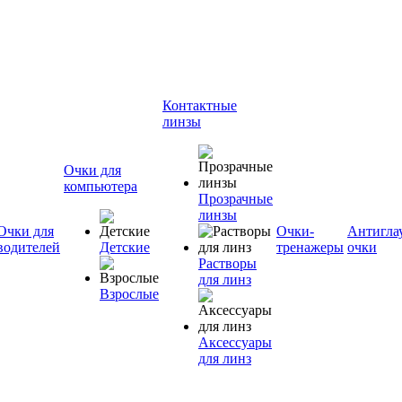
Контактные
линзы
Очки для
компьютера
Прозрачные
линзы
Очки для
Очки-
Антигла
водителей
Детские
тренажеры
очки
Растворы
для линз
Взрослые
Аксессуары
для линз