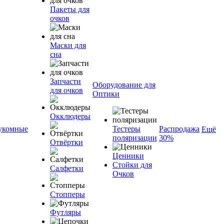
Пакеты для
очков
Маски для
сна
Запчасти
Оборудование для
для очков
Оптики
Окклюдеры
укомные
Тестеры
Распродажа
Ещё
поляризации
30%
Отвёртки
Ценники
Стойки для
Салфетки
Очков
Стопперы
Футляры