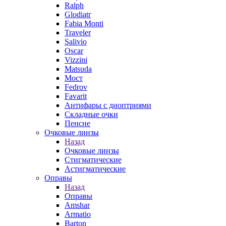
Ralph
Glodiatr
Fabia Monti
Traveler
Salivio
Oscar
Vizzini
Matsuda
Мост
Fedrov
Favarit
Антифары с диоптриями
Складные очки
Пенсне
Очковые линзы
Назад
Очковые линзы
Стигматические
Астигматические
Оправы
Назад
Оправы
Amshar
Armatio
Barton