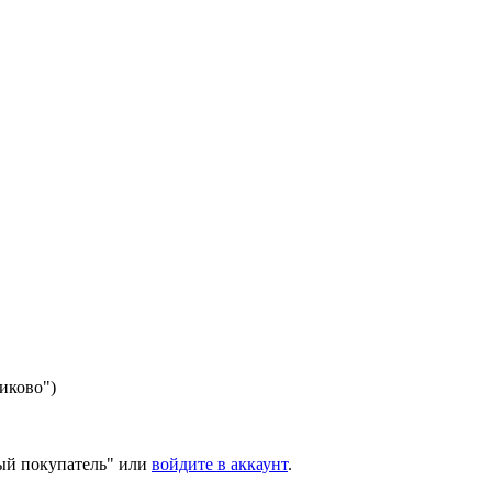
никово")
ый покупатель" или
войдите в аккаунт
.