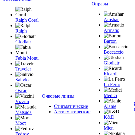
Оправы
Amshar
Ralph Coral
Armatio
Ralph
Barton
Glodiatr
Boccaccio
Fabia Monti
Glodiatr
Traveler
Ricardi
Salivio
La Ferro
Oscar
Medici
Очковые линзы
Vizzini
Стигматические
Alanie
Астигматические
Matsuda
K&D
Мост
Mien
Fedrov