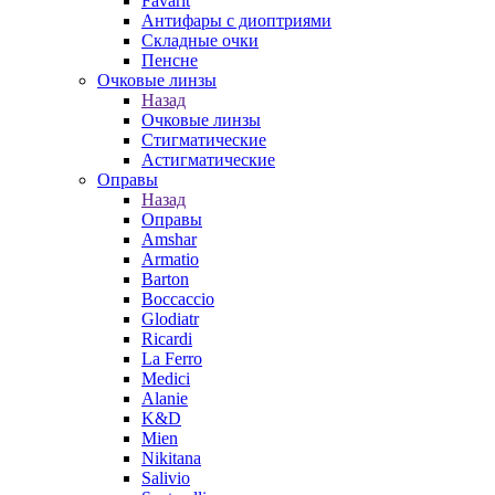
Favarit
Антифары с диоптриями
Складные очки
Пенсне
Очковые линзы
Назад
Очковые линзы
Стигматические
Астигматические
Оправы
Назад
Оправы
Amshar
Armatio
Barton
Boccaccio
Glodiatr
Ricardi
La Ferro
Medici
Alanie
K&D
Mien
Nikitana
Salivio