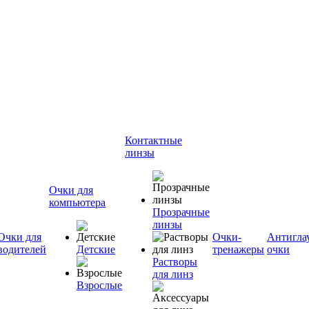
Контактные
линзы
Очки для
компьютера
Прозрачные
линзы
Очки для
Очки-
Антигла
водителей
Детские
тренажеры
очки
Растворы
для линз
Взрослые