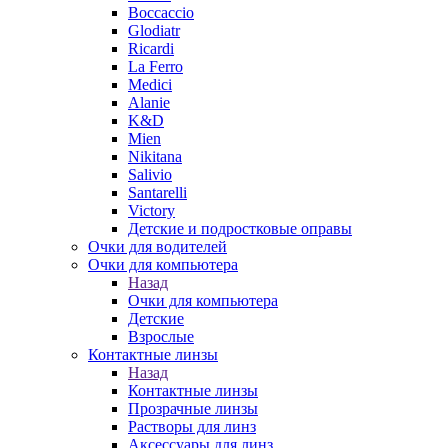
Boccaccio
Glodiatr
Ricardi
La Ferro
Medici
Alanie
K&D
Mien
Nikitana
Salivio
Santarelli
Victory
Детские и подростковые оправы
Очки для водителей
Очки для компьютера
Назад
Очки для компьютера
Детские
Взрослые
Контактные линзы
Назад
Контактные линзы
Прозрачные линзы
Растворы для линз
Аксессуары для линз