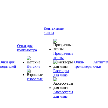
Контактные
линзы
Очки для
компьютера
Прозрачные
линзы
Очки для
Очки-
Антигла
водителей
Детские
тренажеры
очки
Растворы
для линз
Взрослые
Аксессуары
для линз