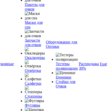
Пакеты для
очков
Маски для
сна
Запчасти
Оборудование для
для очков
Оптики
Окклюдеры
укомные
Тестеры
Распродажа
Ещё
поляризации
30%
Отвёртки
Ценники
Стойки для
Салфетки
Очков
Стопперы
Футляры