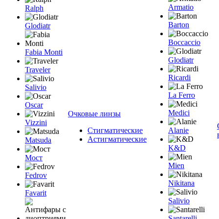
Armatio
Ralph
Barton
Glodiatr
Boccaccio
Fabia Monti
Glodiatr
Traveler
Ricardi
Salivio
La Ferro
Oscar
Medici
Очковые линзы
Vizzini
Стигматические
Alanie
Астигматические
Matsuda
K&D
Мост
Mien
Fedrov
Nikitana
Favarit
Salivio
Santarelli