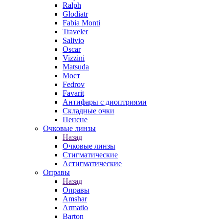
Ralph
Glodiatr
Fabia Monti
Traveler
Salivio
Oscar
Vizzini
Matsuda
Мост
Fedrov
Favarit
Антифары с диоптриями
Складные очки
Пенсне
Очковые линзы
Назад
Очковые линзы
Стигматические
Астигматические
Оправы
Назад
Оправы
Amshar
Armatio
Barton