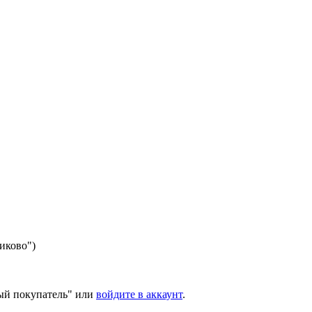
никово")
ый покупатель" или
войдите в аккаунт
.