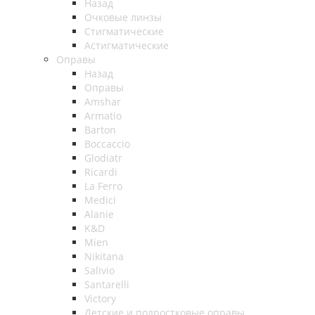
Назад
Очковые линзы
Стигматические
Астигматические
Оправы
Назад
Оправы
Amshar
Armatio
Barton
Boccaccio
Glodiatr
Ricardi
La Ferro
Medici
Alanie
K&D
Mien
Nikitana
Salivio
Santarelli
Victory
Детские и подростковые оправы