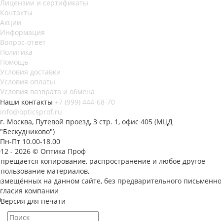
Лицензии и сертификаты
Контакты
Акции
Информация
Вопрос-ответ
Политика
Помощь
Условия доставки
Условия оплаты
Условия возврата и обмена
Наши контакты
+7 (999) 444-68-70
info@opticsprof.ru
г. Москва, Путевой проезд, 3 стр. 1, офис 405 (МЦД
"Бескудниково")
Пн-Пт 10.00-18.00
012 - 2026 © Оптика Проф
апрещается копирование, распространение и любое другое
спользование материалов,
азмещённых на данном сайте, без предварительного письменно
огласия компании
Версия для печати