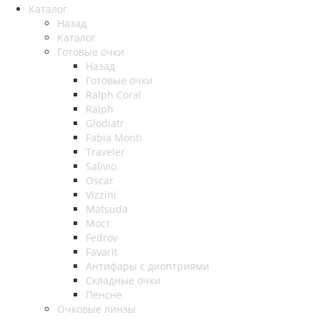
Каталог
Назад
Каталог
Готовые очки
Назад
Готовые очки
Ralph Coral
Ralph
Glodiatr
Fabia Monti
Traveler
Salivio
Oscar
Vizzini
Matsuda
Мост
Fedrov
Favarit
Антифары с диоптриями
Складные очки
Пенсне
Очковые линзы