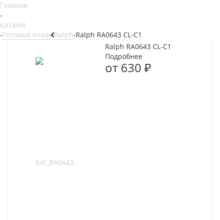
Главная
-
Каталог
-
Готовые очки
-
Ralph
-
Ralph RA0643 CL-C1
Ralph RA0643 CL-C1
Подробнее
от
630 ₽