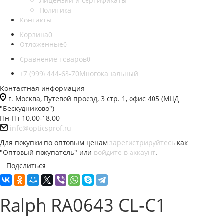
Лицензии и сертификаты
Политика
Контакты
Корзина
0
Отложенные
0
Сравнение товаров
0
+7 (999) 444-68-70
Многоканальный
Контактная информация
г. Москва, Путевой проезд, 3 стр. 1, офис 405 (МЦД
"Бескудниково")
Пн-Пт 10.00-18.00
info@opticsprof.ru
Для покупки по оптовым ценам
зарегистрируйтесь
как
"Оптовый покупатель" или
войдите в аккаунт
.
Поделиться
Ralph RA0643 CL-C1