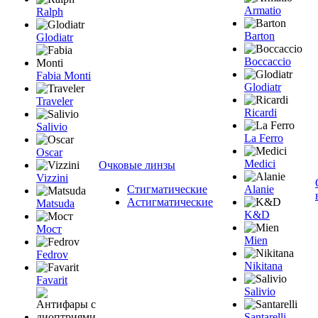
Armatio
Ralph
Barton
Glodiatr
Boccaccio
Fabia Monti
Glodiatr
Traveler
Ricardi
Salivio
La Ferro
Oscar
Medici
Очковые линзы
Vizzini
Стигматические
Alanie
Астигматические
Matsuda
K&D
Мост
Mien
Fedrov
Nikitana
Favarit
Salivio
Santarelli