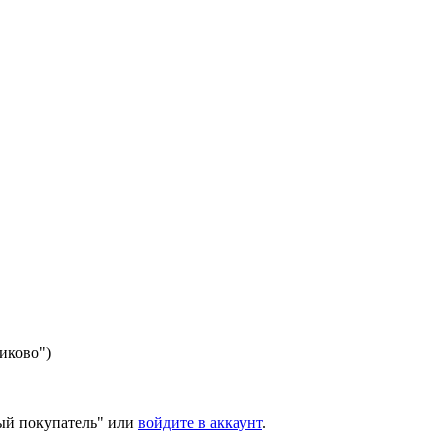
никово")
ый покупатель" или
войдите в аккаунт
.