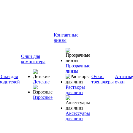
Контактные
линзы
Очки для
компьютера
Прозрачные
линзы
Очки для
Очки-
Антигла
водителей
Детские
тренажеры
очки
Растворы
для линз
Взрослые
Аксессуары
для линз