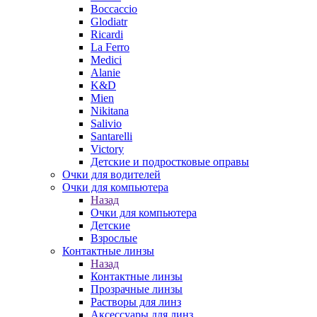
Boccaccio
Glodiatr
Ricardi
La Ferro
Medici
Alanie
K&D
Mien
Nikitana
Salivio
Santarelli
Victory
Детские и подростковые оправы
Очки для водителей
Очки для компьютера
Назад
Очки для компьютера
Детские
Взрослые
Контактные линзы
Назад
Контактные линзы
Прозрачные линзы
Растворы для линз
Аксессуары для линз