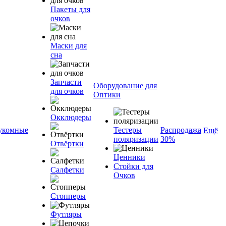
Пакеты для
очков
Маски для
сна
Запчасти
Оборудование для
для очков
Оптики
Окклюдеры
укомные
Тестеры
Распродажа
Ещё
поляризации
30%
Отвёртки
Ценники
Стойки для
Салфетки
Очков
Стопперы
Футляры