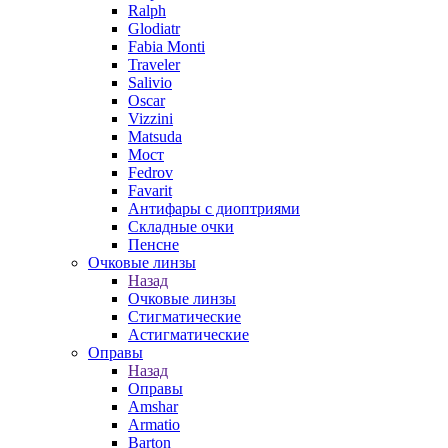
Ralph
Glodiatr
Fabia Monti
Traveler
Salivio
Oscar
Vizzini
Matsuda
Мост
Fedrov
Favarit
Антифары с диоптриями
Складные очки
Пенсне
Очковые линзы
Назад
Очковые линзы
Стигматические
Астигматические
Оправы
Назад
Оправы
Amshar
Armatio
Barton