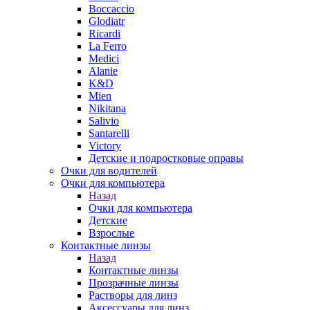
Boccaccio
Glodiatr
Ricardi
La Ferro
Medici
Alanie
K&D
Mien
Nikitana
Salivio
Santarelli
Victory
Детские и подростковые оправы
Очки для водителей
Очки для компьютера
Назад
Очки для компьютера
Детские
Взрослые
Контактные линзы
Назад
Контактные линзы
Прозрачные линзы
Растворы для линз
Аксессуары для линз