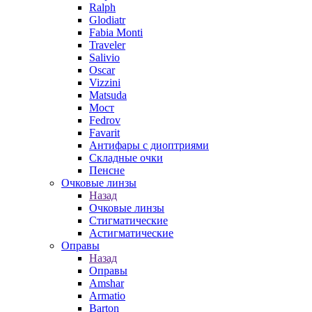
Ralph
Glodiatr
Fabia Monti
Traveler
Salivio
Oscar
Vizzini
Matsuda
Мост
Fedrov
Favarit
Антифары с диоптриями
Складные очки
Пенсне
Очковые линзы
Назад
Очковые линзы
Стигматические
Астигматические
Оправы
Назад
Оправы
Amshar
Armatio
Barton