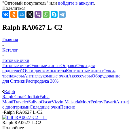
"Оптовый покупатель" или
войдите в аккаунт
.
Поделиться
Ralph RA0627 L-C2
Главная
-
Каталог
-
Готовые очки
Готовые очки
Очковые линзы
Оправы
Очки для
водителей
Очки для компьютера
Контактные линзы
Очки-
тренажеры
Антиглаукомные очки
Аксессуары
Оборудование
для Оптики
Распродажа 30%
-
Ralph
Ralph Coral
Glodiatr
Fabia
Monti
Traveler
Salivio
Oscar
Vizzini
Matsuda
Мост
Fedrov
Favarit
Анти
с диоптриями
Складные очки
Пенсне
-
Ralph RA0627 L-C2
Ralph RA0627 L-C2
Подробнее