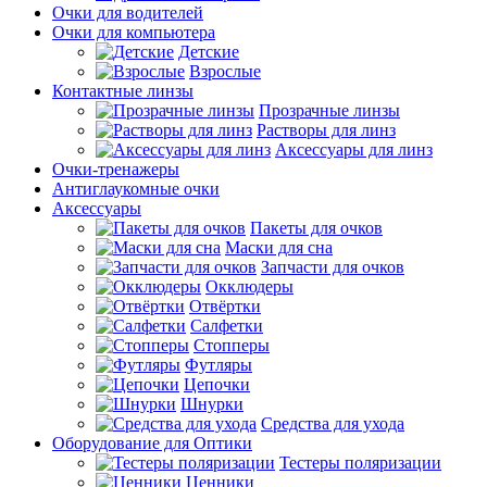
Очки для водителей
Очки для компьютера
Детские
Взрослые
Контактные линзы
Прозрачные линзы
Растворы для линз
Аксессуары для линз
Очки-тренажеры
Антиглаукомные очки
Аксессуары
Пакеты для очков
Маски для сна
Запчасти для очков
Окклюдеры
Отвёртки
Салфетки
Стопперы
Футляры
Цепочки
Шнурки
Средства для ухода
Оборудование для Оптики
Тестеры поляризации
Ценники