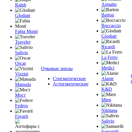
Armatio
Ralph
Barton
Glodiatr
Boccaccio
Fabia Monti
Glodiatr
Traveler
Ricardi
Salivio
La Ferro
Oscar
Medici
Очковые линзы
Vizzini
Стигматические
Alanie
Астигматические
Matsuda
K&D
Мост
Mien
Fedrov
Nikitana
Favarit
Salivio
Santarelli