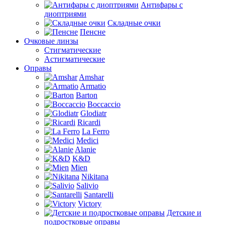
Антифары с
диоптриями
Складные очки
Пенсне
Очковые линзы
Стигматические
Астигматические
Оправы
Amshar
Armatio
Barton
Boccaccio
Glodiatr
Ricardi
La Ferro
Medici
Alanie
K&D
Mien
Nikitana
Salivio
Santarelli
Victory
Детские и
подростковые оправы