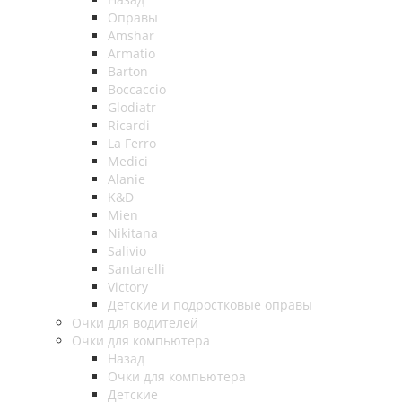
Оправы
Amshar
Armatio
Barton
Boccaccio
Glodiatr
Ricardi
La Ferro
Medici
Alanie
K&D
Mien
Nikitana
Salivio
Santarelli
Victory
Детские и подростковые оправы
Очки для водителей
Очки для компьютера
Назад
Очки для компьютера
Детские