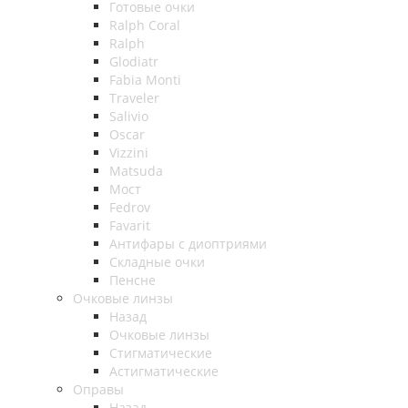
Готовые очки
Ralph Coral
Ralph
Glodiatr
Fabia Monti
Traveler
Salivio
Oscar
Vizzini
Matsuda
Мост
Fedrov
Favarit
Антифары с диоптриями
Складные очки
Пенсне
Очковые линзы
Назад
Очковые линзы
Стигматические
Астигматические
Оправы
Назад