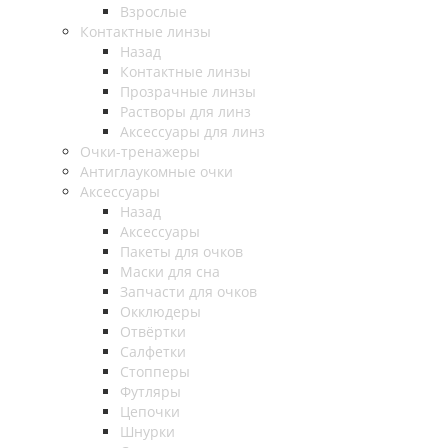
Взрослые
Контактные линзы
Назад
Контактные линзы
Прозрачные линзы
Растворы для линз
Аксессуары для линз
Очки-тренажеры
Антиглаукомные очки
Аксессуары
Назад
Аксессуары
Пакеты для очков
Маски для сна
Запчасти для очков
Окклюдеры
Отвёртки
Салфетки
Стопперы
Футляры
Цепочки
Шнурки