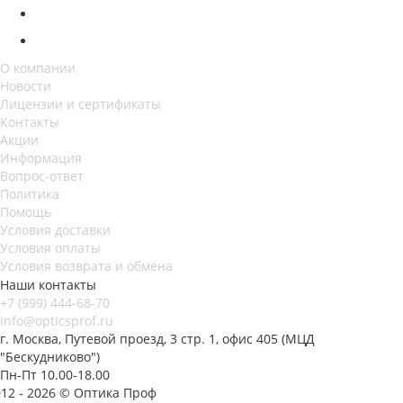
О компании
Новости
Лицензии и сертификаты
Контакты
Акции
Информация
Вопрос-ответ
Политика
Помощь
Условия доставки
Условия оплаты
Условия возврата и обмена
Наши контакты
+7 (999) 444-68-70
info@opticsprof.ru
г. Москва, Путевой проезд, 3 стр. 1, офис 405 (МЦД
"Бескудниково")
Пн-Пт 10.00-18.00
012 - 2026 © Оптика Проф