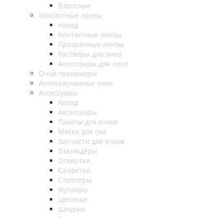
Взрослые
Контактные линзы
Назад
Контактные линзы
Прозрачные линзы
Растворы для линз
Аксессуары для линз
Очки-тренажеры
Антиглаукомные очки
Аксессуары
Назад
Аксессуары
Пакеты для очков
Маски для сна
Запчасти для очков
Окклюдеры
Отвёртки
Салфетки
Стопперы
Футляры
Цепочки
Шнурки