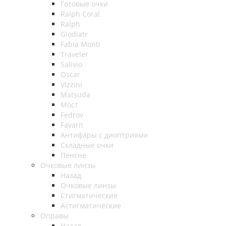
Готовые очки
Ralph Coral
Ralph
Glodiatr
Fabia Monti
Traveler
Salivio
Oscar
Vizzini
Matsuda
Мост
Fedrov
Favarit
Антифары с диоптриями
Складные очки
Пенсне
Очковые линзы
Назад
Очковые линзы
Стигматические
Астигматические
Оправы
Назад