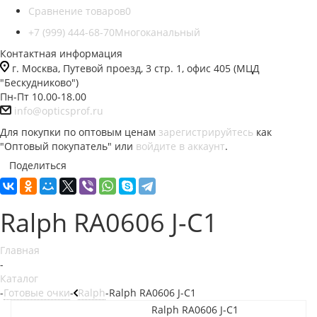
Сравнение товаров
0
+7 (999) 444-68-70
Многоканальный
Контактная информация
г. Москва, Путевой проезд, 3 стр. 1, офис 405 (МЦД
"Бескудниково")
Пн-Пт 10.00-18.00
info@opticsprof.ru
Для покупки по оптовым ценам
зарегистрируйтесь
как
"Оптовый покупатель" или
войдите в аккаунт
.
Поделиться
Ralph RA0606 J-C1
Главная
-
Каталог
-
Готовые очки
-
Ralph
-
Ralph RA0606 J-C1
Ralph RA0606 J-C1