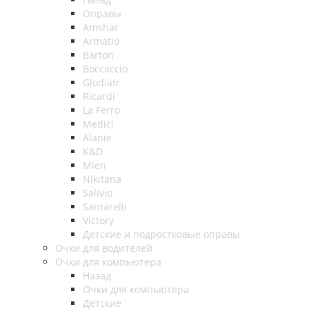
Оправы
Amshar
Armatio
Barton
Boccaccio
Glodiatr
Ricardi
La Ferro
Medici
Alanie
K&D
Mien
Nikitana
Salivio
Santarelli
Victory
Детские и подростковые оправы
Очки для водителей
Очки для компьютера
Назад
Очки для компьютера
Детские