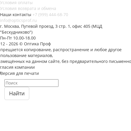
Условия оплаты
Условия возврата и обмена
Наши контакты
+7 (999) 444-68-70
info@opticsprof.ru
г. Москва, Путевой проезд, 3 стр. 1, офис 405 (МЦД
"Бескудниково")
Пн-Пт 10.00-18.00
012 - 2026 © Оптика Проф
апрещается копирование, распространение и любое другое
спользование материалов,
азмещённых на данном сайте, без предварительного письменно
огласия компании
Версия для печати
Найти