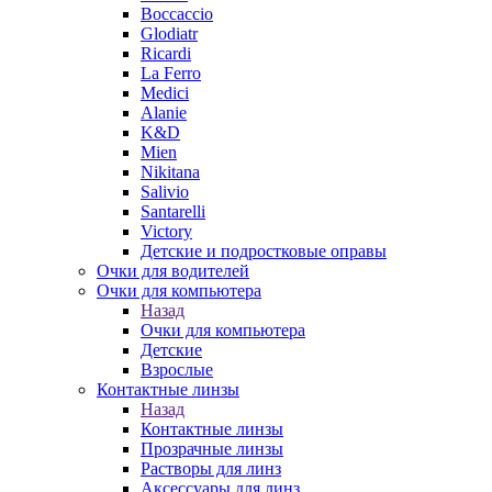
Boccaccio
Glodiatr
Ricardi
La Ferro
Medici
Alanie
K&D
Mien
Nikitana
Salivio
Santarelli
Victory
Детские и подростковые оправы
Очки для водителей
Очки для компьютера
Назад
Очки для компьютера
Детские
Взрослые
Контактные линзы
Назад
Контактные линзы
Прозрачные линзы
Растворы для линз
Аксессуары для линз