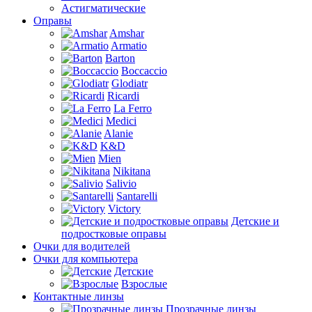
Астигматические
Оправы
Amshar
Armatio
Barton
Boccaccio
Glodiatr
Ricardi
La Ferro
Medici
Alanie
K&D
Mien
Nikitana
Salivio
Santarelli
Victory
Детские и
подростковые оправы
Очки для водителей
Очки для компьютера
Детские
Взрослые
Контактные линзы
Прозрачные линзы