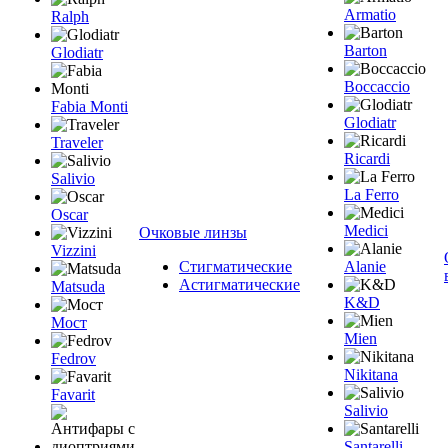
Armatio
Ralph
Barton
Glodiatr
Boccaccio
Fabia Monti
Glodiatr
Traveler
Ricardi
Salivio
La Ferro
Oscar
Medici
Очковые линзы
Vizzini
Стигматические
Alanie
Астигматические
Matsuda
K&D
Мост
Mien
Fedrov
Nikitana
Favarit
Salivio
Santarelli