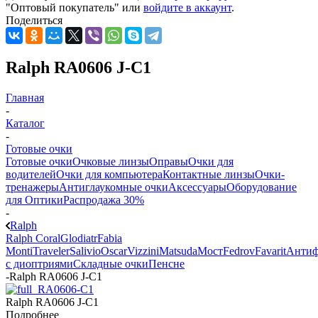
"Оптовый покупатель" или
войдите в аккаунт
.
Поделиться
Ralph RA0606 J-C1
Главная
-
Каталог
-
Готовые очки
Готовые очки
Очковые линзы
Оправы
Очки для
водителей
Очки для компьютера
Контактные линзы
Очки-
тренажеры
Антиглаукомные очки
Аксессуары
Оборудование
для Оптики
Распродажа 30%
-
Ralph
Ralph Coral
Glodiatr
Fabia
Monti
Traveler
Salivio
Oscar
Vizzini
Matsuda
Мост
Fedrov
Favarit
Анти
с диоптриями
Складные очки
Пенсне
-
Ralph RA0606 J-C1
Ralph RA0606 J-C1
Подробнее