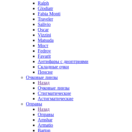
Ralph
Glodiatr
Fabia Monti
Traveler
Salivio
Oscar
Vizzini
Matsuda
Мост
Fedrov
Favarit
Антифары с диоптриями
Складные очки
Пенсне
Очковые линзы
Назад
Очковые линзы
Стигматические
Астигматические
Оправы
Назад
Оправы
Amshar
Armatio
Barton