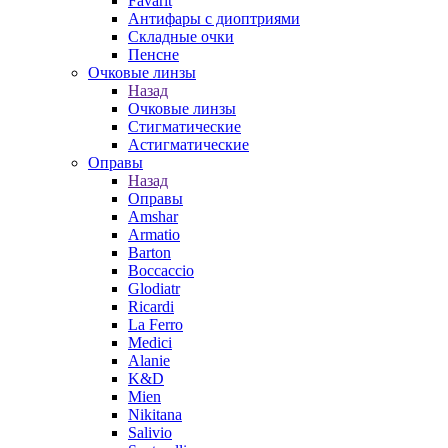
Favarit
Антифары с диоптриями
Складные очки
Пенсне
Очковые линзы
Назад
Очковые линзы
Стигматические
Астигматические
Оправы
Назад
Оправы
Amshar
Armatio
Barton
Boccaccio
Glodiatr
Ricardi
La Ferro
Medici
Alanie
K&D
Mien
Nikitana
Salivio