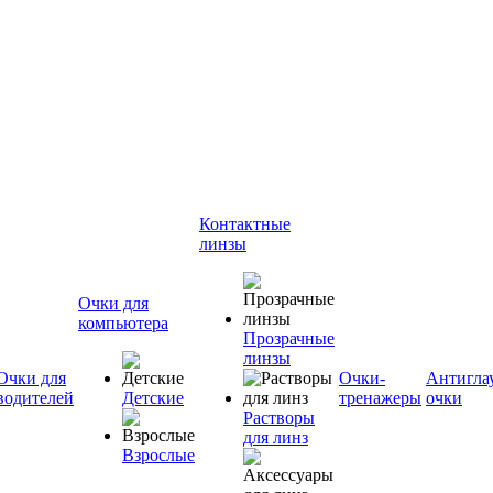
Контактные
линзы
Очки для
компьютера
Прозрачные
линзы
Очки для
Очки-
Антигла
водителей
Детские
тренажеры
очки
Растворы
для линз
Взрослые