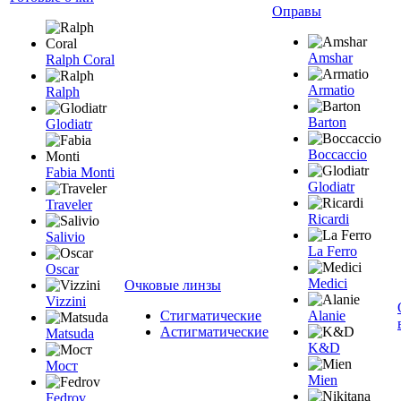
Оправы
Amshar
Ralph Coral
Armatio
Ralph
Barton
Glodiatr
Boccaccio
Fabia Monti
Glodiatr
Traveler
Ricardi
Salivio
La Ferro
Oscar
Medici
Очковые линзы
Vizzini
Стигматические
Alanie
Астигматические
Matsuda
K&D
Мост
Mien
Fedrov