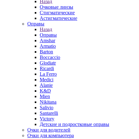
Назад
Очковые линзы
Стигматические
Астигматические
Оправы
Назад
Оправы
Amshar
Armatio
Barton
Boccaccio
Glodiatr
Ricardi
La Ferro
Medici
Alanie
K&D
Mien
Nikitana
Salivio
Santarelli
Victory
Детские и подростковые оправы
Очки для водителей
Очки для компьютера