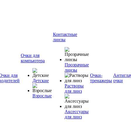
Контактные
линзы
Очки для
компьютера
Прозрачные
линзы
Очки для
Очки-
Антигла
водителей
Детские
тренажеры
очки
Растворы
для линз
Взрослые
Аксессуары
для линз