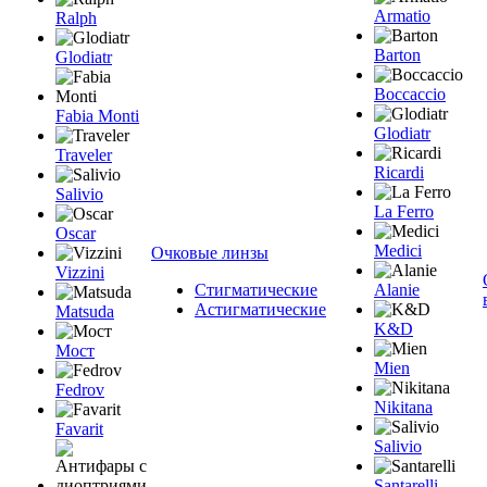
Armatio
Ralph
Barton
Glodiatr
Boccaccio
Fabia Monti
Glodiatr
Traveler
Ricardi
Salivio
La Ferro
Oscar
Medici
Очковые линзы
Vizzini
Стигматические
Alanie
Астигматические
Matsuda
K&D
Мост
Mien
Fedrov
Nikitana
Favarit
Salivio
Santarelli