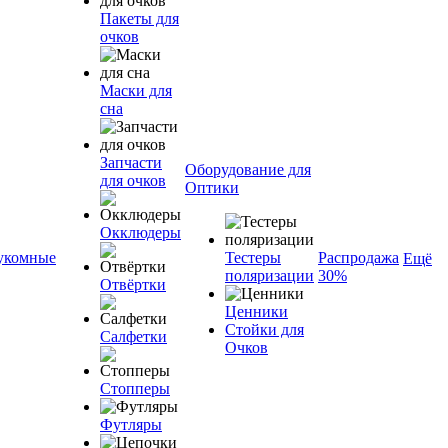
Пакеты для
очков
Маски для
сна
Запчасти
Оборудование для
для очков
Оптики
Окклюдеры
укомные
Тестеры
Распродажа
Ещё
поляризации
30%
Отвёртки
Ценники
Стойки для
Салфетки
Очков
Стопперы
Футляры