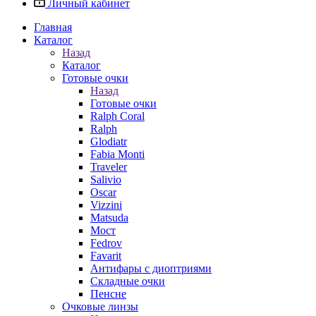
Личный кабинет
Главная
Каталог
Назад
Каталог
Готовые очки
Назад
Готовые очки
Ralph Coral
Ralph
Glodiatr
Fabia Monti
Traveler
Salivio
Oscar
Vizzini
Matsuda
Мост
Fedrov
Favarit
Антифары с диоптриями
Складные очки
Пенсне
Очковые линзы