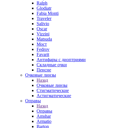
Ralph
Glodiatr
Fabia Monti
Traveler
Salivio
Oscar
Vizzini
Matsuda
Мост
Fedrov
Favarit
Антифары с диоптриями
Складные очки
Пенсне
Очковые линзы
Назад
Очковые линзы
Стигматические
Астигматические
Оправы
Назад
Оправы
Amshar
Armatio
Barton