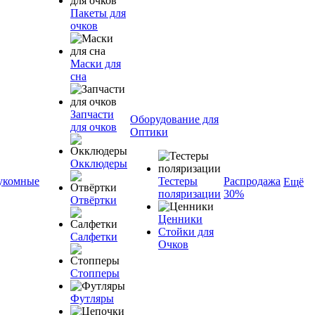
Пакеты для
очков
Маски для
сна
Запчасти
Оборудование для
для очков
Оптики
Окклюдеры
укомные
Тестеры
Распродажа
Ещё
поляризации
30%
Отвёртки
Ценники
Стойки для
Салфетки
Очков
Стопперы
Футляры