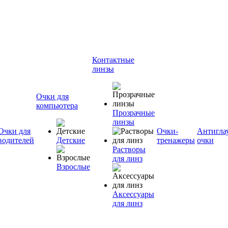
Контактные
линзы
Очки для
компьютера
Прозрачные
линзы
Очки для
Очки-
Антигла
водителей
Детские
тренажеры
очки
Растворы
для линз
Взрослые
Аксессуары
для линз