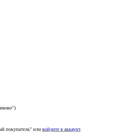
никово")
ый покупатель" или
войдите в аккаунт
.