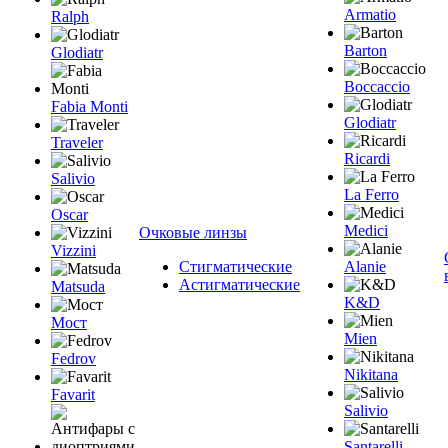
Armatio
Ralph
Barton
Glodiatr
Boccaccio
Fabia Monti
Glodiatr
Traveler
Ricardi
Salivio
La Ferro
Oscar
Medici
Очковые линзы
Vizzini
Стигматические
Alanie
Астигматические
Matsuda
K&D
Мост
Mien
Fedrov
Nikitana
Favarit
Salivio
Santarelli