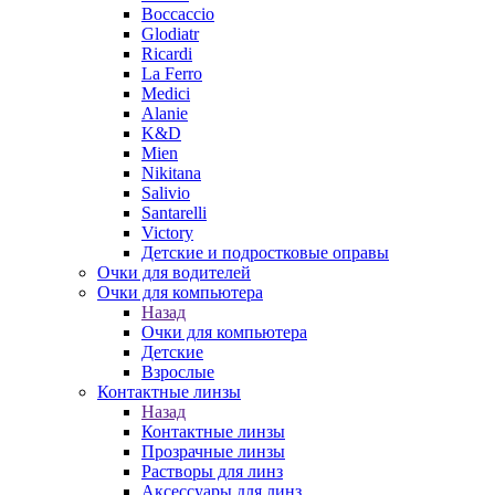
Boccaccio
Glodiatr
Ricardi
La Ferro
Medici
Alanie
K&D
Mien
Nikitana
Salivio
Santarelli
Victory
Детские и подростковые оправы
Очки для водителей
Очки для компьютера
Назад
Очки для компьютера
Детские
Взрослые
Контактные линзы
Назад
Контактные линзы
Прозрачные линзы
Растворы для линз
Аксессуары для линз