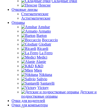
Складные очки
Пенсне
Очковые линзы
Стигматические
Астигматические
Оправы
Amshar
Armatio
Barton
Boccaccio
Glodiatr
Ricardi
La Ferro
Medici
Alanie
K&D
Mien
Nikitana
Salivio
Santarelli
Victory
Детские и
подростковые оправы
Очки для водителей
Очки для компьютера