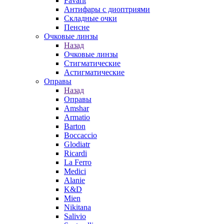
Favarit
Антифары с диоптриями
Складные очки
Пенсне
Очковые линзы
Назад
Очковые линзы
Стигматические
Астигматические
Оправы
Назад
Оправы
Amshar
Armatio
Barton
Boccaccio
Glodiatr
Ricardi
La Ferro
Medici
Alanie
K&D
Mien
Nikitana
Salivio