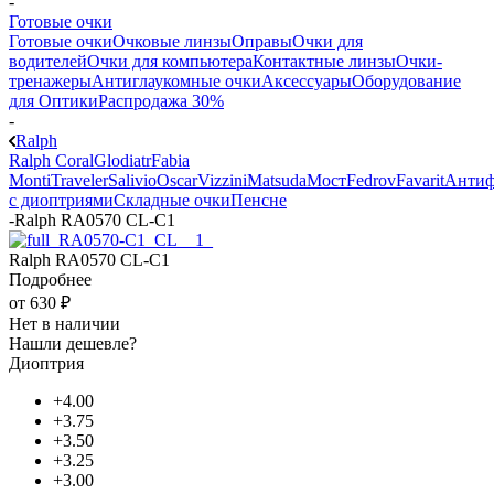
-
Готовые очки
Готовые очки
Очковые линзы
Оправы
Очки для
водителей
Очки для компьютера
Контактные линзы
Очки-
тренажеры
Антиглаукомные очки
Аксессуары
Оборудование
для Оптики
Распродажа 30%
-
Ralph
Ralph Coral
Glodiatr
Fabia
Monti
Traveler
Salivio
Oscar
Vizzini
Matsuda
Мост
Fedrov
Favarit
Анти
с диоптриями
Складные очки
Пенсне
-
Ralph RA0570 CL-C1
Ralph RA0570 CL-C1
Подробнее
от
630 ₽
Нет в наличии
Нашли дешевле?
Диоптрия
+4.00
+3.75
+3.50
+3.25
+3.00