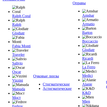
Оправы
Amshar
Ralph Coral
Armatio
Ralph
Barton
Glodiatr
Boccaccio
Fabia Monti
Glodiatr
Traveler
Ricardi
Salivio
La Ferro
Oscar
Medici
Очковые линзы
Vizzini
Стигматические
Alanie
Астигматические
Matsuda
K&D
Мост
Mien
Fedrov