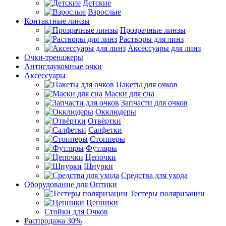
Детские
Взрослые
Контактные линзы
Прозрачные линзы
Растворы для линз
Аксессуары для линз
Очки-тренажеры
Антиглаукомные очки
Аксессуары
Пакеты для очков
Маски для сна
Запчасти для очков
Окклюдеры
Отвёртки
Салфетки
Стопперы
Футляры
Цепочки
Шнурки
Средства для ухода
Оборудование для Оптики
Тестеры поляризации
Ценники
Стойки для Очков
Распродажа 30%