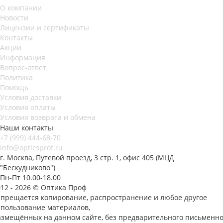
О компании
Новости
Лицензии и сертификаты
Контакты
Акции
Информация
Вопрос-ответ
Политика
Помощь
Условия доставки
Условия оплаты
Условия возврата и обмена
Наши контакты
+7 (999) 444-68-70
info@opticsprof.ru
г. Москва, Путевой проезд, 3 стр. 1, офис 405 (МЦД
"Бескудниково")
Пн-Пт 10.00-18.00
012 - 2026 © Оптика Проф
апрещается копирование, распространение и любое другое
спользование материалов,
азмещённых на данном сайте, без предварительного письменно