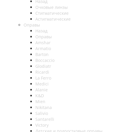
Назад
Очковые линзы
Стигматические
Астигматические
Оправы
Назад
Оправы
Amshar
Armatio
Barton
Boccaccio
Glodiatr
Ricardi
La Ferro
Medici
Alanie
K&D
Mien
Nikitana
Salivio
Santarelli
Victory
Детские и подростковые оправы