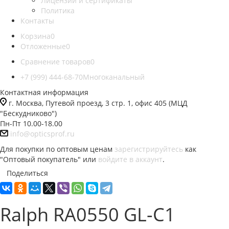
Лицензии и сертификаты
Политика
Контакты
Корзина
0
Отложенные
0
Сравнение товаров
0
+7 (999) 444-68-70
Многоканальный
Контактная информация
г. Москва, Путевой проезд, 3 стр. 1, офис 405 (МЦД
"Бескудниково")
Пн-Пт 10.00-18.00
info@opticsprof.ru
Для покупки по оптовым ценам
зарегистрируйтесь
как
"Оптовый покупатель" или
войдите в аккаунт
.
Поделиться
Ralph RA0550 GL-C1