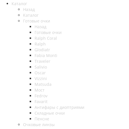
Каталог
Назад
Каталог
Готовые очки
Назад
Готовые очки
Ralph Coral
Ralph
Glodiatr
Fabia Monti
Traveler
Salivio
Oscar
Vizzini
Matsuda
Мост
Fedrov
Favarit
Антифары с диоптриями
Складные очки
Пенсне
Очковые линзы