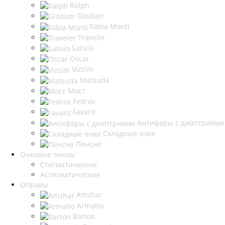
Ralph
Glodiatr
Fabia Monti
Traveler
Salivio
Oscar
Vizzini
Matsuda
Мост
Fedrov
Favarit
Антифары с диоптриями
Складные очки
Пенсне
Очковые линзы
Стигматические
Астигматические
Оправы
Amshar
Armatio
Barton