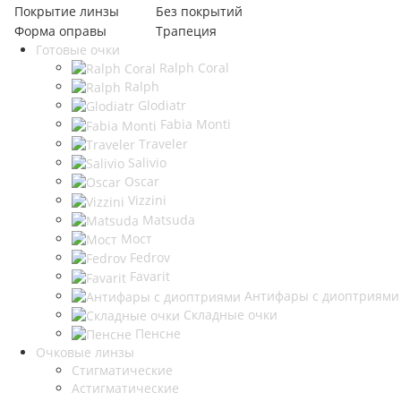
Покрытие линзы
Без покрытий
Форма оправы
Трапеция
Готовые очки
Ralph Coral
Ralph
Glodiatr
Fabia Monti
Traveler
Salivio
Oscar
Vizzini
Matsuda
Мост
Fedrov
Favarit
Антифары с диоптриями
Складные очки
Пенсне
Очковые линзы
Стигматические
Астигматические