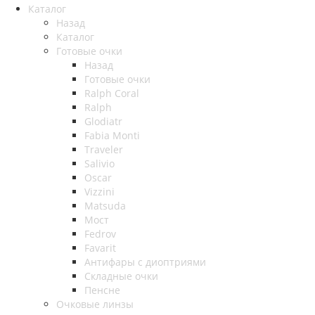
Каталог
Назад
Каталог
Готовые очки
Назад
Готовые очки
Ralph Coral
Ralph
Glodiatr
Fabia Monti
Traveler
Salivio
Oscar
Vizzini
Matsuda
Мост
Fedrov
Favarit
Антифары с диоптриями
Складные очки
Пенсне
Очковые линзы