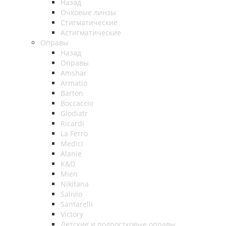
Назад
Очковые линзы
Стигматические
Астигматические
Оправы
Назад
Оправы
Amshar
Armatio
Barton
Boccaccio
Glodiatr
Ricardi
La Ferro
Medici
Alanie
K&D
Mien
Nikitana
Salivio
Santarelli
Victory
Детские и подростковые оправы