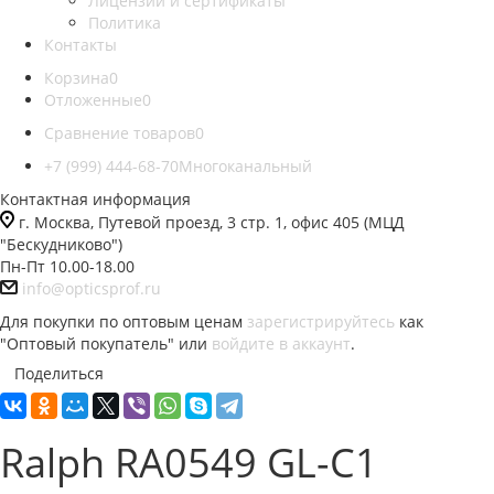
Лицензии и сертификаты
Политика
Контакты
Корзина
0
Отложенные
0
Сравнение товаров
0
+7 (999) 444-68-70
Многоканальный
Контактная информация
г. Москва, Путевой проезд, 3 стр. 1, офис 405 (МЦД
"Бескудниково")
Пн-Пт 10.00-18.00
info@opticsprof.ru
Для покупки по оптовым ценам
зарегистрируйтесь
как
"Оптовый покупатель" или
войдите в аккаунт
.
Поделиться
Ralph RA0549 GL-C1