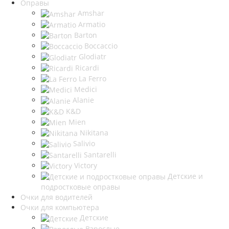
Оправы
Amshar
Armatio
Barton
Boccaccio
Glodiatr
Ricardi
La Ferro
Medici
Alanie
K&D
Mien
Nikitana
Salivio
Santarelli
Victory
Детские и
подростковые оправы
Очки для водителей
Очки для компьютера
Детские
Взрослые