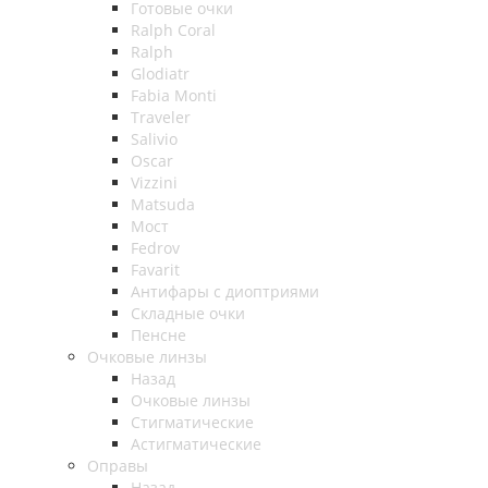
Готовые очки
Ralph Coral
Ralph
Glodiatr
Fabia Monti
Traveler
Salivio
Oscar
Vizzini
Matsuda
Мост
Fedrov
Favarit
Антифары с диоптриями
Складные очки
Пенсне
Очковые линзы
Назад
Очковые линзы
Стигматические
Астигматические
Оправы
Назад