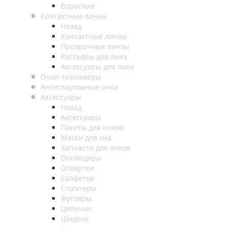
Взрослые
Контактные линзы
Назад
Контактные линзы
Прозрачные линзы
Растворы для линз
Аксессуары для линз
Очки-тренажеры
Антиглаукомные очки
Аксессуары
Назад
Аксессуары
Пакеты для очков
Маски для сна
Запчасти для очков
Окклюдеры
Отвёртки
Салфетки
Стопперы
Футляры
Цепочки
Шнурки