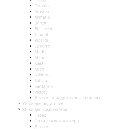
Оправы
Amshar
Armatio
Barton
Boccaccio
Glodiatr
Ricardi
La Ferro
Medici
Alanie
K&D
Mien
Nikitana
Salivio
Santarelli
Victory
Детские и подростковые оправы
Очки для водителей
Очки для компьютера
Назад
Очки для компьютера
Детские