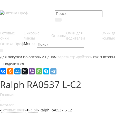
Готовые
Очковые
Очки для
Очки д
Оправы
очки
линзы
водителей
компью
Меню
Для покупки по оптовым ценам
зарегистрируйтесь
как "Оптовы
Поделиться
Ralph RA0537 L-C2
Главная
-
Каталог
-
Готовые очки
-
Ralph
-
Ralph RA0537 L-C2