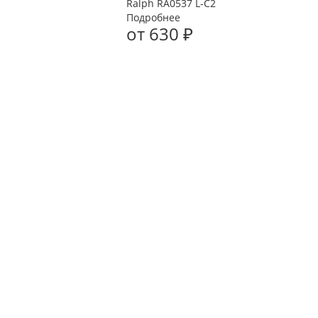
Ralph RA0537 L-C2
Подробнее
от
630 ₽