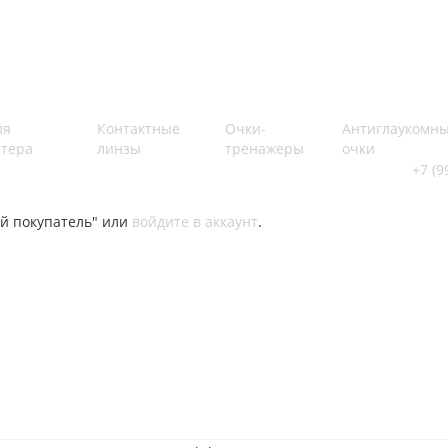
ля
Контактные
Очки-
Антиглаукомн
тера
линзы
тренажеры
очки
+7 (9
й покупатель" или
войдите в аккаунт
.