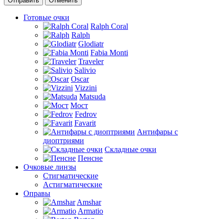
Отменить
Готовые очки
Ralph Coral
Ralph
Glodiatr
Fabia Monti
Traveler
Salivio
Oscar
Vizzini
Matsuda
Мост
Fedrov
Favarit
Антифары с
диоптриями
Складные очки
Пенсне
Очковые линзы
Стигматические
Астигматические
Оправы
Amshar
Armatio