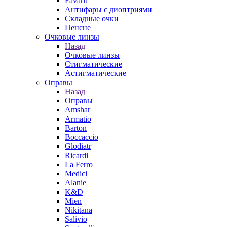
Favarit
Антифары с диоптриями
Складные очки
Пенсне
Очковые линзы
Назад
Очковые линзы
Стигматические
Астигматические
Оправы
Назад
Оправы
Amshar
Armatio
Barton
Boccaccio
Glodiatr
Ricardi
La Ferro
Medici
Alanie
K&D
Mien
Nikitana
Salivio