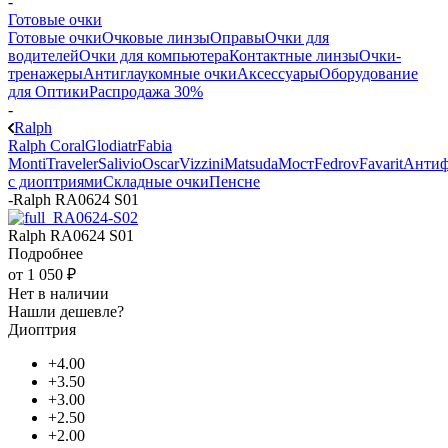
-
Готовые очки
Готовые очки
Очковые линзы
Оправы
Очки для
водителей
Очки для компьютера
Контактные линзы
Очки-
тренажеры
Антиглаукомные очки
Аксессуары
Оборудование
для Оптики
Распродажа 30%
-
Ralph
Ralph Coral
Glodiatr
Fabia
Monti
Traveler
Salivio
Oscar
Vizzini
Matsuda
Мост
Fedrov
Favarit
Анти
с диоптриями
Складные очки
Пенсне
-
Ralph RA0624 S01
Ralph RA0624 S01
Подробнее
от
1 050 ₽
Нет в наличии
Нашли дешевле?
Диоптрия
+4.00
+3.50
+3.00
+2.50
+2.00