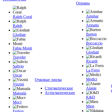
Оправы
Amshar
Ralph Coral
Armatio
Ralph
Barton
Glodiatr
Boccaccio
Fabia Monti
Glodiatr
Traveler
Ricardi
Salivio
La Ferro
Oscar
Medici
Очковые линзы
Vizzini
Стигматические
Alanie
Астигматические
Matsuda
K&D
Мост
Mien
Fedrov