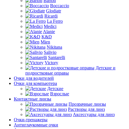
Barton
Boccaccio
Glodiatr
Ricardi
La Ferro
Medici
Alanie
K&D
Mien
Nikitana
Salivio
Santarelli
Victory
Детские и
подростковые оправы
Очки для водителей
Очки для компьютера
Детские
Взрослые
Контактные линзы
Прозрачные линзы
Растворы для линз
Аксессуары для линз
Очки-тренажеры
Антиглаукомные очки