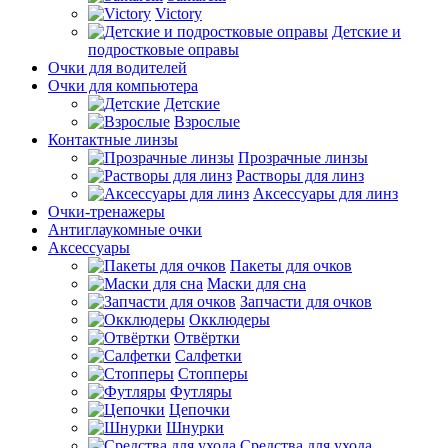
Victory
Детские и
подростковые оправы
Очки для водителей
Очки для компьютера
Детские
Взрослые
Контактные линзы
Прозрачные линзы
Растворы для линз
Аксессуары для линз
Очки-тренажеры
Антиглаукомные очки
Аксессуары
Пакеты для очков
Маски для сна
Запчасти для очков
Окклюдеры
Отвёртки
Салфетки
Стопперы
Футляры
Цепочки
Шнурки
Средства для ухода