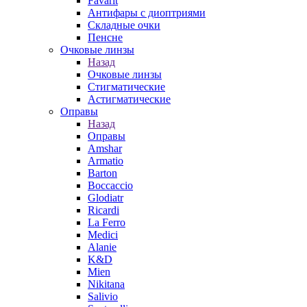
Favarit
Антифары с диоптриями
Складные очки
Пенсне
Очковые линзы
Назад
Очковые линзы
Стигматические
Астигматические
Оправы
Назад
Оправы
Amshar
Armatio
Barton
Boccaccio
Glodiatr
Ricardi
La Ferro
Medici
Alanie
K&D
Mien
Nikitana
Salivio