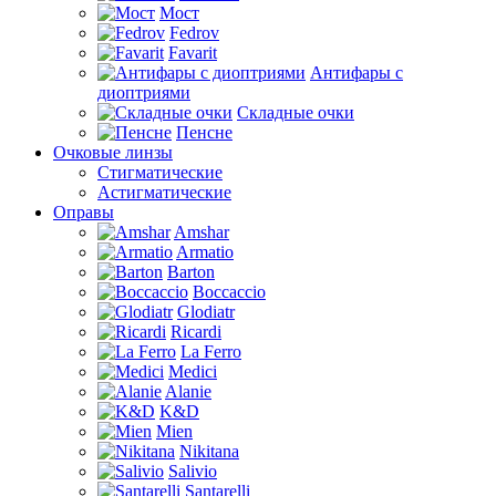
Мост
Fedrov
Favarit
Антифары с
диоптриями
Складные очки
Пенсне
Очковые линзы
Стигматические
Астигматические
Оправы
Amshar
Armatio
Barton
Boccaccio
Glodiatr
Ricardi
La Ferro
Medici
Alanie
K&D
Mien
Nikitana
Salivio
Santarelli