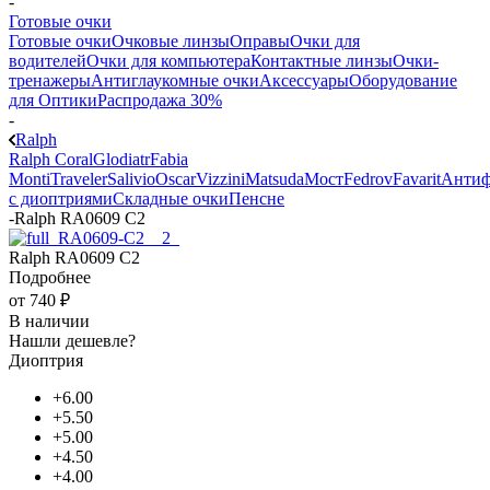
-
Готовые очки
Готовые очки
Очковые линзы
Оправы
Очки для
водителей
Очки для компьютера
Контактные линзы
Очки-
тренажеры
Антиглаукомные очки
Аксессуары
Оборудование
для Оптики
Распродажа 30%
-
Ralph
Ralph Coral
Glodiatr
Fabia
Monti
Traveler
Salivio
Oscar
Vizzini
Matsuda
Мост
Fedrov
Favarit
Анти
с диоптриями
Складные очки
Пенсне
-
Ralph RA0609 C2
Ralph RA0609 C2
Подробнее
от
740 ₽
В наличии
Нашли дешевле?
Диоптрия
+6.00
+5.50
+5.00
+4.50
+4.00