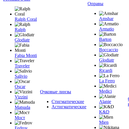
Оправы
Amshar
Ralph Coral
Armatio
Ralph
Barton
Glodiatr
Boccaccio
Fabia Monti
Glodiatr
Traveler
Ricardi
Salivio
La Ferro
Oscar
Medici
Очковые линзы
Vizzini
Стигматические
Alanie
Астигматические
Matsuda
K&D
Мост
Mien
Fedrov