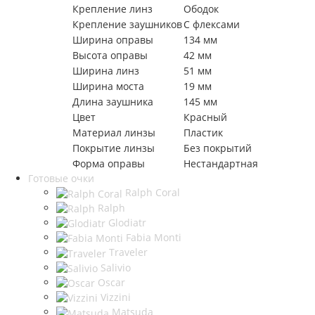
Крепление линз
Ободок
Крепление заушников
С флексами
Ширина оправы
134 мм
Высота оправы
42 мм
Ширина линз
51 мм
Ширина моста
19 мм
Длина заушника
145 мм
Цвет
Красный
Материал линзы
Пластик
Покрытие линзы
Без покрытий
Форма оправы
Нестандартная
Готовые очки
Ralph Coral
Ralph
Glodiatr
Fabia Monti
Traveler
Salivio
Oscar
Vizzini
Matsuda