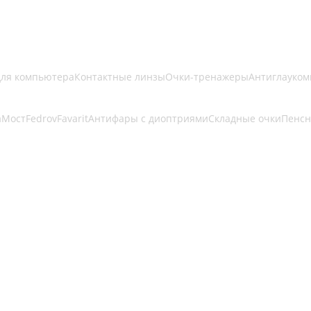
для компьютера
Контактные линзы
Очки-тренажеры
Антиглауком
a
Мост
Fedrov
Favarit
Антифары с диоптриями
Складные очки
Пенсн