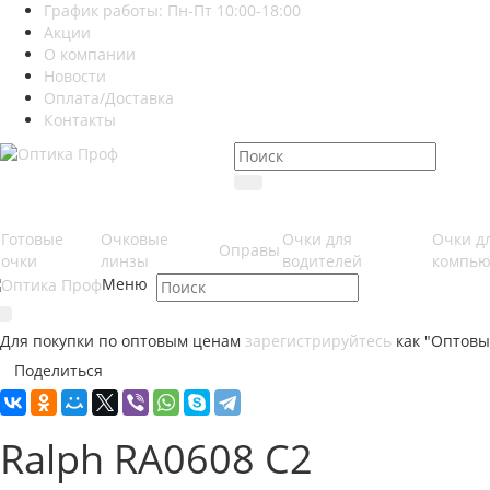
График работы: Пн-Пт 10:00-18:00
Акции
О компании
Новости
Оплата/Доставка
Контакты
Готовые
Очковые
Очки для
Очки д
Оправы
очки
линзы
водителей
компью
Меню
Для покупки по оптовым ценам
зарегистрируйтесь
как "Оптовы
Поделиться
Ralph RA0608 C2