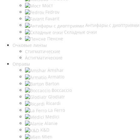
Мост
Fedrov
Favarit
Антифары с диоптриями
Складные очки
Пенсне
Очковые линзы
Стигматические
Астигматические
Оправы
Amshar
Armatio
Barton
Boccaccio
Glodiatr
Ricardi
La Ferro
Medici
Alanie
K&D
Mien