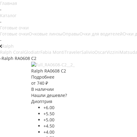
Главная
-
Каталог
-
Готовые очки
Готовые очки
Очковые линзы
Оправы
Очки для водителей
Очки 
-
Ralph
Ralph Coral
Glodiatr
Fabia Monti
Traveler
Salivio
Oscar
Vizzini
Matsud
-
Ralph RA0608 C2
Ralph RA0608 C2
Подробнее
от
740 ₽
В наличии
Нашли дешевле?
Диоптрия
+6.00
+5.50
+5.00
+4.50
+4.00