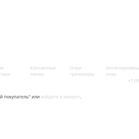
ля
Контактные
Очки-
Антиглаукомн
тера
линзы
тренажеры
очки
+7 (9
й покупатель" или
войдите в аккаунт
.