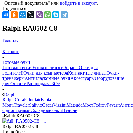
"Оптовый покупатель" или
войдите в аккаунт
.
Поделиться
Ralph RA0502 C8
Главная
-
Каталог
-
Готовые очки
Готовые очки
Очковые линзы
Оправы
Очки для
водителей
Очки для компьютера
Контактные линзы
Очки-
тренажеры
Антиглаукомные очки
Аксессуары
Оборудование
для Оптики
Распродажа 30%
-
Ralph
Ralph Coral
Glodiatr
Fabia
Monti
Traveler
Salivio
Oscar
Vizzini
Matsuda
Мост
Fedrov
Favarit
Анти
с диоптриями
Складные очки
Пенсне
-
Ralph RA0502 C8
Ralph RA0502 C8
Подробнее