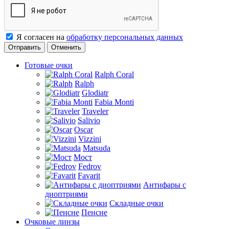
Я согласен на
обработку персональных данных
Отменить
Готовые очки
Ralph Coral
Ralph
Glodiatr
Fabia Monti
Traveler
Salivio
Oscar
Vizzini
Matsuda
Мост
Fedrov
Favarit
Антифары с
диоптриями
Складные очки
Пенсне
Очковые линзы