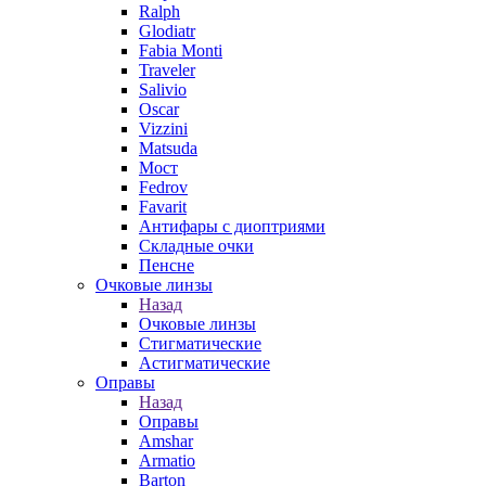
Ralph
Glodiatr
Fabia Monti
Traveler
Salivio
Oscar
Vizzini
Matsuda
Мост
Fedrov
Favarit
Антифары с диоптриями
Складные очки
Пенсне
Очковые линзы
Назад
Очковые линзы
Стигматические
Астигматические
Оправы
Назад
Оправы
Amshar
Armatio
Barton