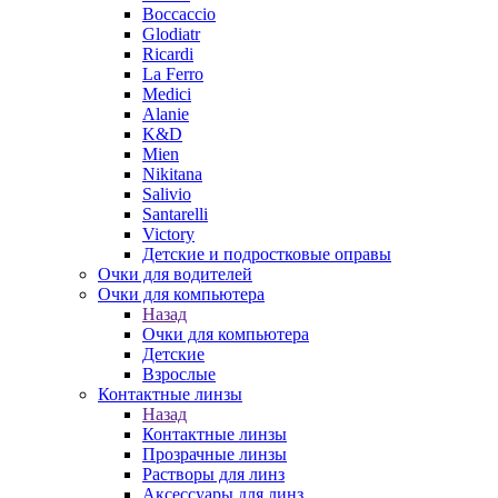
Boccaccio
Glodiatr
Ricardi
La Ferro
Medici
Alanie
K&D
Mien
Nikitana
Salivio
Santarelli
Victory
Детские и подростковые оправы
Очки для водителей
Очки для компьютера
Назад
Очки для компьютера
Детские
Взрослые
Контактные линзы
Назад
Контактные линзы
Прозрачные линзы
Растворы для линз
Аксессуары для линз