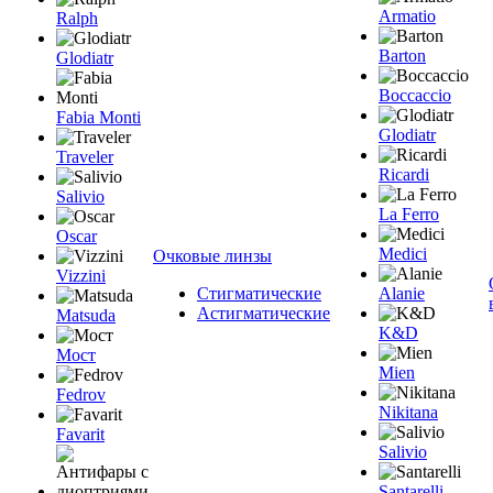
Armatio
Ralph
Barton
Glodiatr
Boccaccio
Fabia Monti
Glodiatr
Traveler
Ricardi
Salivio
La Ferro
Oscar
Medici
Очковые линзы
Vizzini
Стигматические
Alanie
Астигматические
Matsuda
K&D
Мост
Mien
Fedrov
Nikitana
Favarit
Salivio
Santarelli