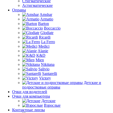
Стигматические
Астигматические
Оправы
Amshar
Armatio
Barton
Boccaccio
Glodiatr
Ricardi
La Ferro
Medici
Alanie
K&D
Mien
Nikitana
Salivio
Santarelli
Victory
Детские и
подростковые оправы
Очки для водителей
Очки для компьютера
Детские
Взрослые
Контактные линзы