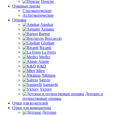
Пенсне
Очковые линзы
Стигматические
Астигматические
Оправы
Amshar
Armatio
Barton
Boccaccio
Glodiatr
Ricardi
La Ferro
Medici
Alanie
K&D
Mien
Nikitana
Salivio
Santarelli
Victory
Детские и
подростковые оправы
Очки для водителей
Очки для компьютера
Детские