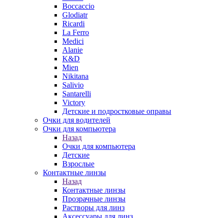
Boccaccio
Glodiatr
Ricardi
La Ferro
Medici
Alanie
K&D
Mien
Nikitana
Salivio
Santarelli
Victory
Детские и подростковые оправы
Очки для водителей
Очки для компьютера
Назад
Очки для компьютера
Детские
Взрослые
Контактные линзы
Назад
Контактные линзы
Прозрачные линзы
Растворы для линз
Аксессуары для линз