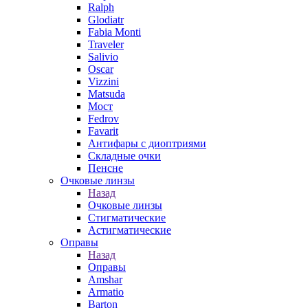
Ralph
Glodiatr
Fabia Monti
Traveler
Salivio
Oscar
Vizzini
Matsuda
Мост
Fedrov
Favarit
Антифары с диоптриями
Складные очки
Пенсне
Очковые линзы
Назад
Очковые линзы
Стигматические
Астигматические
Оправы
Назад
Оправы
Amshar
Armatio
Barton