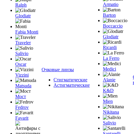
Armatio
Ralph
Barton
Glodiatr
Boccaccio
Fabia Monti
Glodiatr
Traveler
Ricardi
Salivio
La Ferro
Oscar
Medici
Очковые линзы
Vizzini
Стигматические
Alanie
Астигматические
Matsuda
K&D
Мост
Mien
Fedrov
Nikitana
Favarit
Salivio
Santarelli