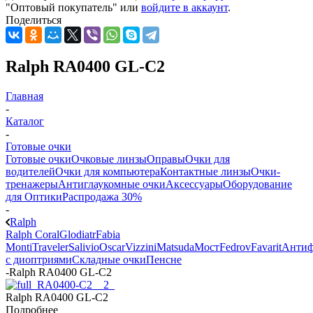
"Оптовый покупатель" или
войдите в аккаунт
.
Поделиться
Ralph RA0400 GL-C2
Главная
-
Каталог
-
Готовые очки
Готовые очки
Очковые линзы
Оправы
Очки для
водителей
Очки для компьютера
Контактные линзы
Очки-
тренажеры
Антиглаукомные очки
Аксессуары
Оборудование
для Оптики
Распродажа 30%
-
Ralph
Ralph Coral
Glodiatr
Fabia
Monti
Traveler
Salivio
Oscar
Vizzini
Matsuda
Мост
Fedrov
Favarit
Анти
с диоптриями
Складные очки
Пенсне
-
Ralph RA0400 GL-C2
Ralph RA0400 GL-C2
Подробнее