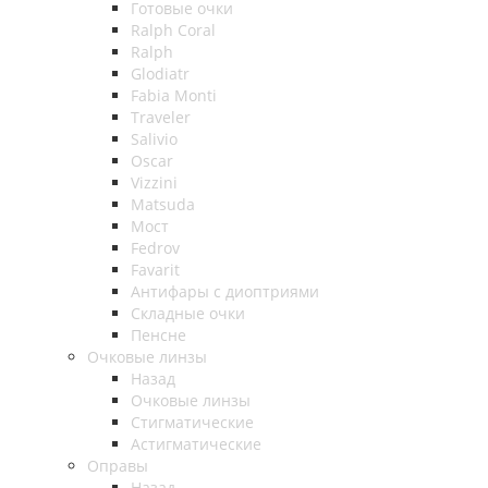
Готовые очки
Ralph Coral
Ralph
Glodiatr
Fabia Monti
Traveler
Salivio
Oscar
Vizzini
Matsuda
Мост
Fedrov
Favarit
Антифары с диоптриями
Складные очки
Пенсне
Очковые линзы
Назад
Очковые линзы
Стигматические
Астигматические
Оправы
Назад