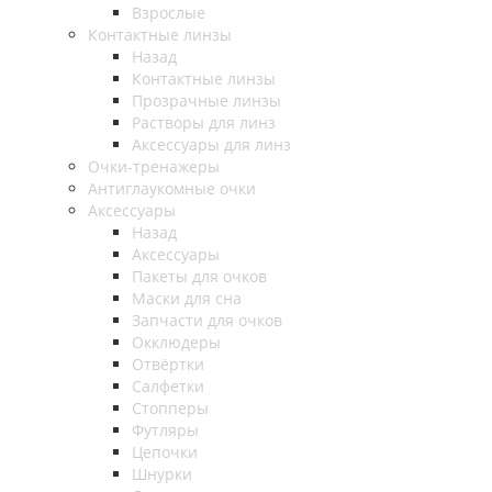
Взрослые
Контактные линзы
Назад
Контактные линзы
Прозрачные линзы
Растворы для линз
Аксессуары для линз
Очки-тренажеры
Антиглаукомные очки
Аксессуары
Назад
Аксессуары
Пакеты для очков
Маски для сна
Запчасти для очков
Окклюдеры
Отвёртки
Салфетки
Стопперы
Футляры
Цепочки
Шнурки