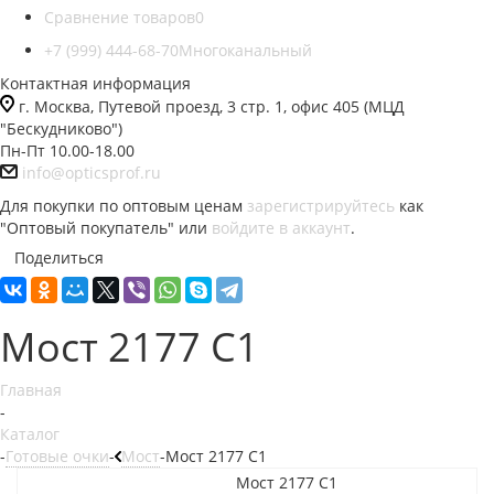
Сравнение товаров
0
+7 (999) 444-68-70
Многоканальный
Контактная информация
г. Москва, Путевой проезд, 3 стр. 1, офис 405 (МЦД
"Бескудниково")
Пн-Пт 10.00-18.00
info@opticsprof.ru
Для покупки по оптовым ценам
зарегистрируйтесь
как
"Оптовый покупатель" или
войдите в аккаунт
.
Поделиться
Мост 2177 C1
Главная
-
Каталог
-
Готовые очки
-
Мост
-
Мост 2177 C1
Мост 2177 C1