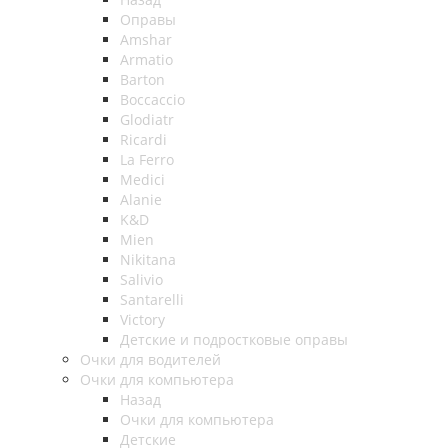
Оправы
Amshar
Armatio
Barton
Boccaccio
Glodiatr
Ricardi
La Ferro
Medici
Alanie
K&D
Mien
Nikitana
Salivio
Santarelli
Victory
Детские и подростковые оправы
Очки для водителей
Очки для компьютера
Назад
Очки для компьютера
Детские