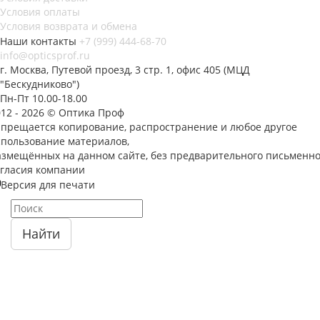
Условия оплаты
Условия возврата и обмена
Наши контакты
+7 (999) 444-68-70
info@opticsprof.ru
г. Москва, Путевой проезд, 3 стр. 1, офис 405 (МЦД
"Бескудниково")
Пн-Пт 10.00-18.00
012 - 2026 © Оптика Проф
апрещается копирование, распространение и любое другое
спользование материалов,
азмещённых на данном сайте, без предварительного письменно
огласия компании
Версия для печати
Найти