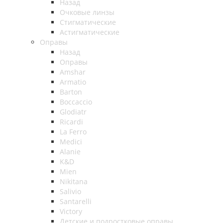
Назад
Очковые линзы
Стигматические
Астигматические
Оправы
Назад
Оправы
Amshar
Armatio
Barton
Boccaccio
Glodiatr
Ricardi
La Ferro
Medici
Alanie
K&D
Mien
Nikitana
Salivio
Santarelli
Victory
Детские и подростковые оправы