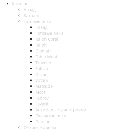
Каталог
Назад
Каталог
Готовые очки
Назад
Готовые очки
Ralph Coral
Ralph
Glodiatr
Fabia Monti
Traveler
Salivio
Oscar
Vizzini
Matsuda
Мост
Fedrov
Favarit
Антифары с диоптриями
Складные очки
Пенсне
Очковые линзы