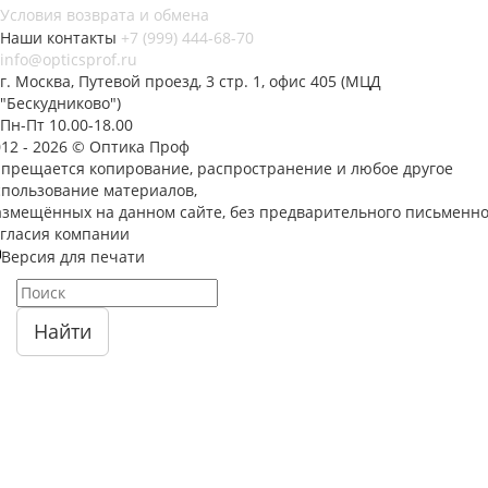
Условия возврата и обмена
Наши контакты
+7 (999) 444-68-70
info@opticsprof.ru
г. Москва, Путевой проезд, 3 стр. 1, офис 405 (МЦД
"Бескудниково")
Пн-Пт 10.00-18.00
012 - 2026 © Оптика Проф
апрещается копирование, распространение и любое другое
спользование материалов,
азмещённых на данном сайте, без предварительного письменно
огласия компании
Версия для печати
Найти