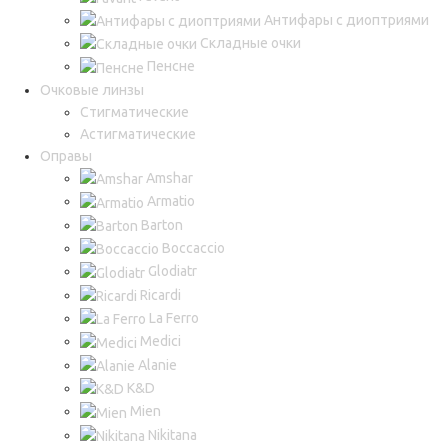
Антифары с диоптриями
Складные очки
Пенсне
Очковые линзы
Стигматические
Астигматические
Оправы
Amshar
Armatio
Barton
Boccaccio
Glodiatr
Ricardi
La Ferro
Medici
Alanie
K&D
Mien
Nikitana