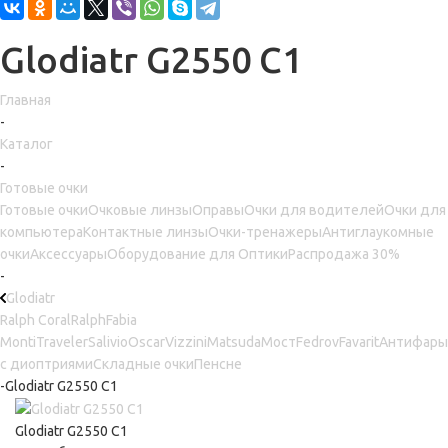
Glodiatr G2550 C1
Главная
-
Каталог
-
Готовые очки
Готовые очки
Очковые линзы
Оправы
Очки для водителей
Очки для
компьютера
Контактные линзы
Очки-тренажеры
Антиглаукомные
очки
Аксессуары
Оборудование для Оптики
Распродажа 30%
-
Glodiatr
Ralph Coral
Ralph
Fabia
Monti
Traveler
Salivio
Oscar
Vizzini
Matsuda
Мост
Fedrov
Favarit
Антифары
с диоптриями
Складные очки
Пенсне
-
Glodiatr G2550 C1
Glodiatr G2550 C1