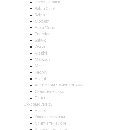
Готовые очки
Ralph Coral
Ralph
Glodiatr
Fabia Monti
Traveler
Salivio
Oscar
Vizzini
Matsuda
Мост
Fedrov
Favarit
Антифары с диоптриями
Складные очки
Пенсне
Очковые линзы
Назад
Очковые линзы
Стигматические
Астигматические