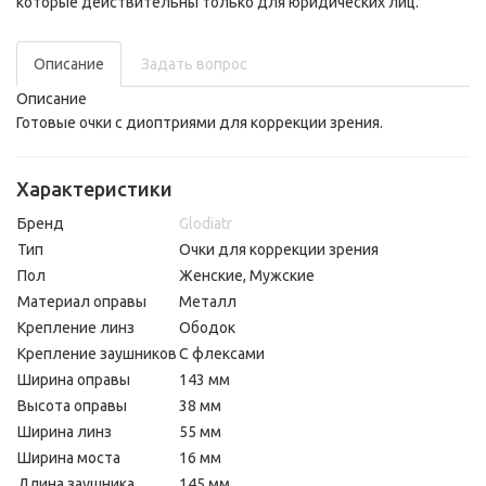
которые действительны только для юридических лиц.
Описание
Задать вопрос
Описание
Готовые очки с диоптриями для коррекции зрения.
Характеристики
Бренд
Glodiatr
Тип
Очки для коррекции зрения
Пол
Женские, Мужские
Материал оправы
Металл
Крепление линз
Ободок
Крепление заушников
С флексами
Ширина оправы
143 мм
Высота оправы
38 мм
Ширина линз
55 мм
Ширина моста
16 мм
Длина заушника
145 мм