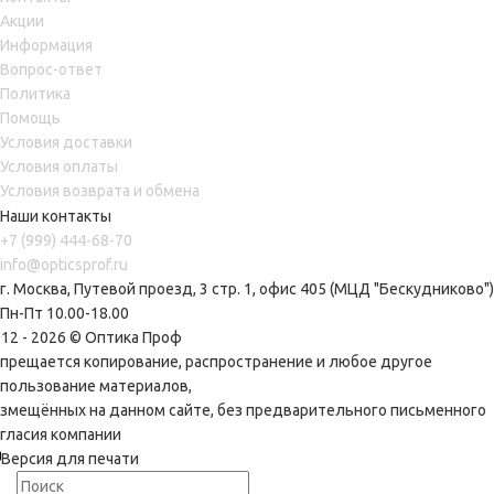
Акции
Информация
Вопрос-ответ
Политика
Помощь
Условия доставки
Условия оплаты
Условия возврата и обмена
Наши контакты
+7 (999) 444-68-70
info@opticsprof.ru
г. Москва, Путевой проезд, 3 стр. 1, офис 405 (МЦД "Бескудниково")
Пн-Пт 10.00-18.00
12 - 2026 © Оптика Проф
прещается копирование, распространение и любое другое
спользование материалов,
змещённых на данном сайте, без предварительного письменного
гласия компании
Версия для печати