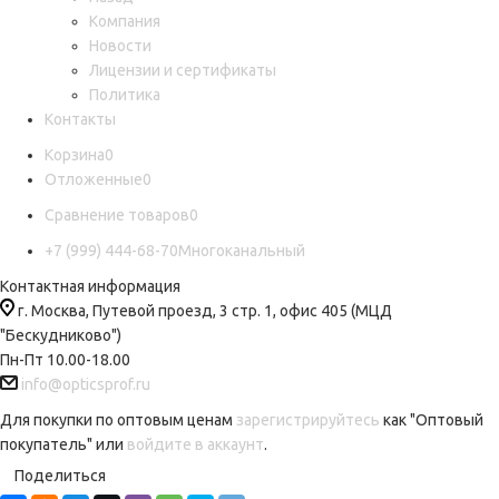
Компания
Новости
Лицензии и сертификаты
Политика
Контакты
Корзина
0
Отложенные
0
Сравнение товаров
0
+7 (999) 444-68-70
Многоканальный
Контактная информация
г. Москва, Путевой проезд, 3 стр. 1, офис 405 (МЦД
"Бескудниково")
Пн-Пт 10.00-18.00
info@opticsprof.ru
Для покупки по оптовым ценам
зарегистрируйтесь
как "Оптовый
покупатель" или
войдите в аккаунт
.
Поделиться