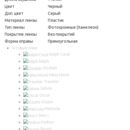
Цвет
Черный
Доп. цвет
Серый
Материал линзы
Пластик
Тип линзы
Фотохромные (Хамелеон)
Покрытие линзы
Без покрытий
Форма оправы
Прямоугольная
Готовые очки
Ralph Coral
Ralph
Glodiatr
Fabia Monti
Traveler
Salivio
Oscar
Vizzini
Matsuda
Мост
Fedrov
Favarit