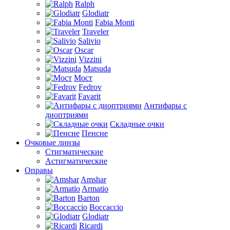
Ralph
Glodiatr
Fabia Monti
Traveler
Salivio
Oscar
Vizzini
Matsuda
Мост
Fedrov
Favarit
Антифары с
диоптриями
Складные очки
Пенсне
Очковые линзы
Стигматические
Астигматические
Оправы
Amshar
Armatio
Barton
Boccaccio
Glodiatr
Ricardi