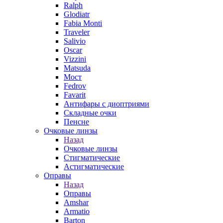
Ralph
Glodiatr
Fabia Monti
Traveler
Salivio
Oscar
Vizzini
Matsuda
Мост
Fedrov
Favarit
Антифары с диоптриями
Складные очки
Пенсне
Очковые линзы
Назад
Очковые линзы
Стигматические
Астигматические
Оправы
Назад
Оправы
Amshar
Armatio
Barton