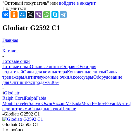
"Оптовый покупатель" или
войдите в аккаунт
.
Поделиться
Glodiatr G2592 C1
Главная
-
Каталог
-
Готовые очки
Готовые очки
Очковые линзы
Оправы
Очки для
водителей
Очки для компьютера
Контактные линзы
Очки-
тренажеры
Антиглаукомные очки
Аксессуары
Оборудование
для Оптики
Распродажа 30%
-
Glodiatr
Ralph Coral
Ralph
Fabia
Monti
Traveler
Salivio
Oscar
Vizzini
Matsuda
Мост
Fedrov
Favarit
Анти
с диоптриями
Складные очки
Пенсне
-
Glodiatr G2592 C1
Glodiatr G2592 C1
Подробнее