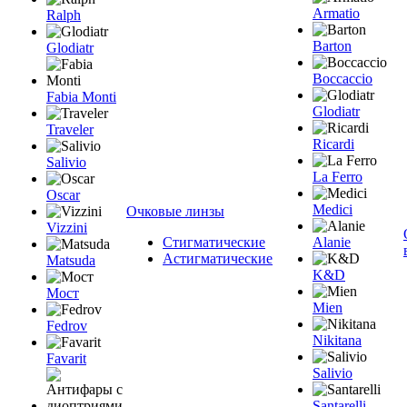
Armatio
Ralph
Barton
Glodiatr
Boccaccio
Fabia Monti
Glodiatr
Traveler
Ricardi
Salivio
La Ferro
Oscar
Medici
Очковые линзы
Vizzini
Стигматические
Alanie
Астигматические
Matsuda
K&D
Мост
Mien
Fedrov
Nikitana
Favarit
Salivio
Santarelli