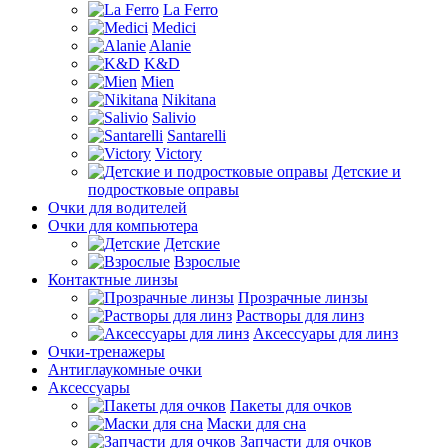
La Ferro
Medici
Alanie
K&D
Mien
Nikitana
Salivio
Santarelli
Victory
Детские и
подростковые оправы
Очки для водителей
Очки для компьютера
Детские
Взрослые
Контактные линзы
Прозрачные линзы
Растворы для линз
Аксессуары для линз
Очки-тренажеры
Антиглаукомные очки
Аксессуары
Пакеты для очков
Маски для сна
Запчасти для очков