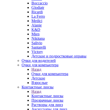
Boccaccio
Glodiatr
Ricardi
La Ferro
Medici
Alanie
K&D
Mien
Nikitana
Salivio
Santarelli
Victory
Детские и подростковые оправы
Очки для водителей
Очки для компьютера
Назад
Очки для компьютера
Детские
Взрослые
Контактные линзы
Назад
Контактные линзы
Прозрачные линзы
Растворы для линз
Аксессуары для линз